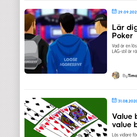
29.09.20
Lär di
Poker
Vad är en lös
LAG-stil är r
By
Timo
31.08.202
Value b
value 
Läs vidare fö