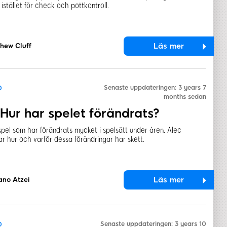
 istället för check och pottkontroll.
Läs mer
hew Cluff
Senaste uppdateringen: 3 years 7
0
months sedan
 Hur har spelet förändrats?
spel som har förändrats mycket i spelsätt under åren. Alec
arar hur och varför dessa förändringar har skett.
Läs mer
ano Atzei
Senaste uppdateringen: 3 years 10
0