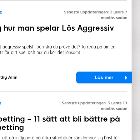
Senaste uppdateringen: 3 years 7
20
months sedan
g hur man spelar Lös Aggressiv
t aggressiv spelstil och ska du prova det? Ta reda på om en
ätt för ditt spel och hur du kör det lönsamt.
Läs mer
thy Allin
Senaste uppdateringen: 3 years 10
0
months sedan
etting – 11 sätt att bli bättre på
betting
r att gå in djupare på olika situationer som lämpar sig bäst för