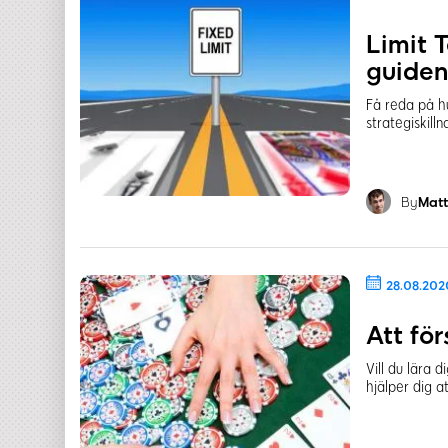
Limit 
guiden
Få reda på hu
strategiskill
By
Matt
28.08.202
Att för
Vill du lära d
hjälper dig a