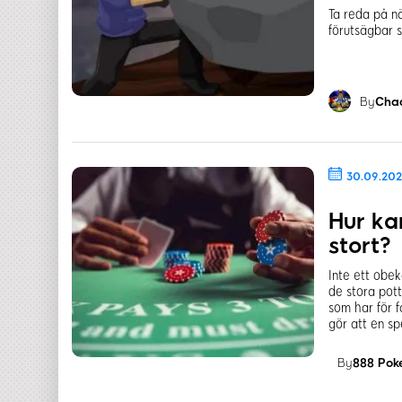
Ta reda på nä
förutsägbar s
By
Cha
30.09.20
Hur ka
stort?
Inte ett obek
de stora pott
som har för f
gör att en s
blinds nivåer
spelare har f
By
888 Pok
spelare som 