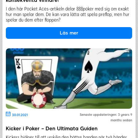
konsekventa vinnare!
I den här Pocket Aces-artikeln delar 888poker med sig om exakt
hur man spelar dem. De kan vara lätta att spela preflop, men hur
spelar du dem efter floppen?
Läs mer
Senaste uppdateringen: 3 years 9
30.01.2021
months sedan
Kicker i Poker – Den Ultimata Guiden
Kickers hjälper till att urskilja den bättre handen när två händer