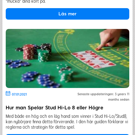
"mucka" dina kort på.
Läs mer
Senaste uppdateringen: 3 years 11
07.01.2021
months sedan
Hur man Spelar Stud Hi-Lo 8 eller Högre
Med både en hög och en låg hand som vinner i Stud Hi-Lo/Stud8,
kan nybörjare finna detta förvirrande. I den här guiden förklarar vi
reglerna och strategin för detta spel.