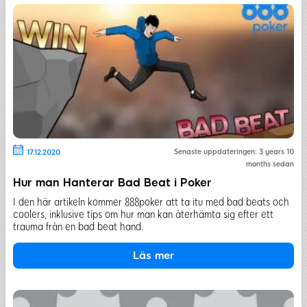
Senaste uppdateringen: 3 years 10
17.12.2020
months sedan
Hur man Hanterar Bad Beat i Poker
I den här artikeln kommer 888poker att ta itu med bad beats och
coolers, inklusive tips om hur man kan återhämta sig efter ett
trauma från en bad beat hand.
Läs mer