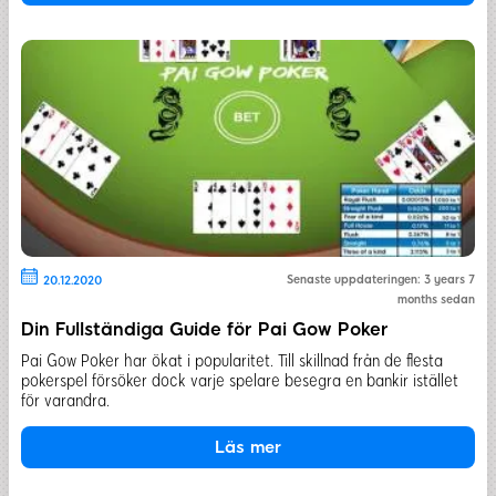
Senaste uppdateringen: 3 years 7
20.12.2020
months sedan
Din Fullständiga Guide för Pai Gow Poker
Pai Gow Poker har ökat i popularitet. Till skillnad från de flesta
pokerspel försöker dock varje spelare besegra en bankir istället
för varandra.
Läs mer