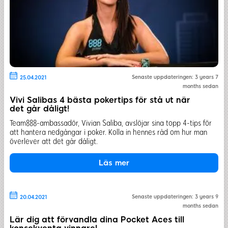
Senaste uppdateringen: 3 years 7
25.04.2021
months sedan
Vivi Salibas 4 bästa pokertips för stå ut när
det går dåligt!
Team888-ambassadör, Vivian Saliba, avslöjar sina topp 4-tips för
att hantera nedgångar i poker. Kolla in hennes råd om hur man
överlever att det går dåligt.
Läs mer
Senaste uppdateringen: 3 years 9
20.04.2021
months sedan
Lär dig att förvandla dina Pocket Aces till