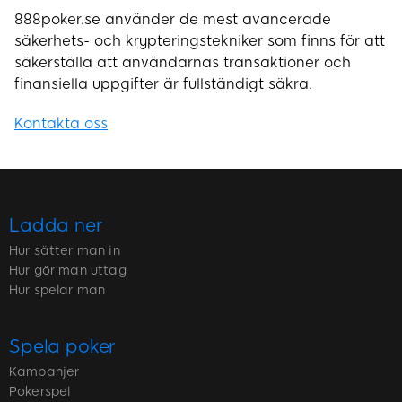
888poker.se använder de mest avancerade
säkerhets- och krypteringstekniker som finns för att
säkerställa att användarnas transaktioner och
finansiella uppgifter är fullständigt säkra.
Kontakta oss
Ladda ner
Hur sätter man in
Hur gör man uttag
Hur spelar man
Spela poker
Kampanjer
Pokerspel