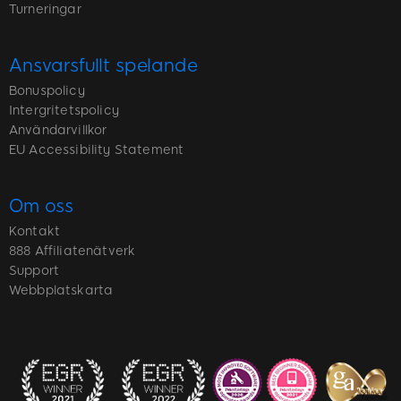
Turneringar
Ansvarsfullt spelande
Bonuspolicy
Intergritetspolicy
Användarvillkor
EU Accessibility Statement
Om oss
Kontakt
888 Affiliatenätverk
Support
Webbplatskarta