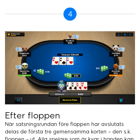
4
Efter floppen
När satsningsrundan före floppen har avslutats
delas de första tre gemensamma korten – den s.k.
floppen – ut. Alla spelare som är kvar i handen kan