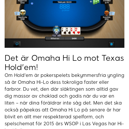
Det är Omaha Hi Lo mot Texas
Hold'em!
Om Hold'em är pokerspelets bekymmersfria yngling
så är Omaha Hi-Lo dess tokroliga faster eller
farbror. Du vet, den där släktingen som alltid gav
dig massor av choklad och godis när du var en
liten – när dina föräldrar inte såg det. Men det ska
också påpekas att Omaha Hi Lo på senare år har
blivit en allt mer respekterad spelform, och
spelschemat för 2015 års WSOP i Las Vegas har Hi-