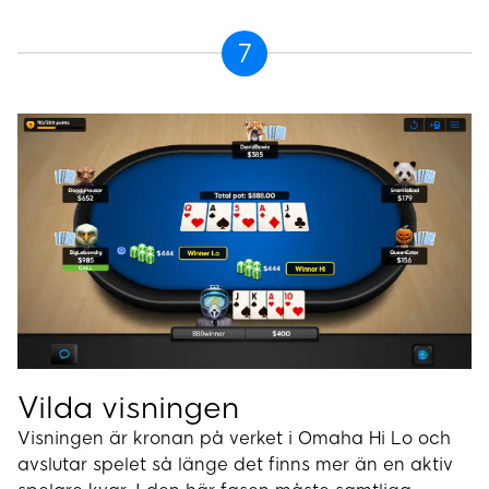
7
Vilda visningen
Visningen är kronan på verket i Omaha Hi Lo och
avslutar spelet så länge det finns mer än en aktiv