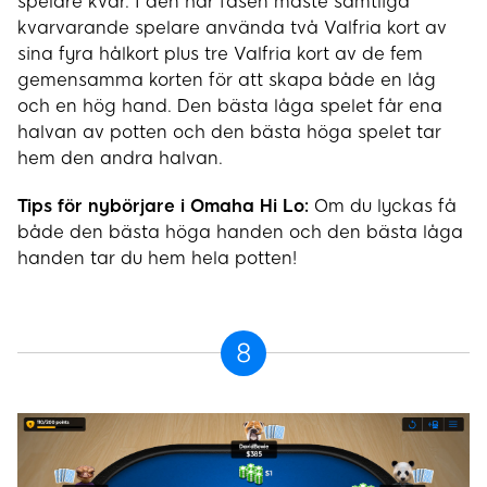
spelare kvar. I den här fasen måste samtliga
kvarvarande spelare använda två Valfria kort av
sina fyra hålkort plus tre Valfria kort av de fem
gemensamma korten för att skapa både en låg
och en hög hand. Den bästa låga spelet får ena
halvan av potten och den bästa höga spelet tar
hem den andra halvan.
Tips för nybörjare i Omaha Hi Lo:
Om du lyckas få
både den bästa höga handen och den bästa låga
handen tar du hem hela potten!
8