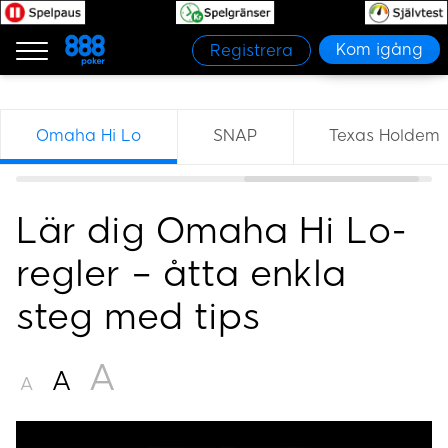
Kom igång
Registrera
Omaha Hi Lo
SNAP
Texas Holdem
Lär dig Omaha Hi Lo-
regler – åtta enkla
steg med tips
A
A
A