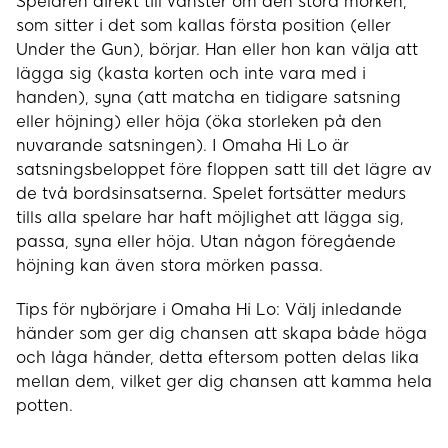
Spelaren direkt till vänster om den stora mörken,
som sitter i det som kallas första position (eller
Under the Gun), börjar. Han eller hon kan välja att
lägga sig (kasta korten och inte vara med i
handen), syna (att matcha en tidigare satsning
eller höjning) eller höja (öka storleken på den
nuvarande satsningen). I Omaha Hi Lo är
satsningsbeloppet före floppen satt till det lägre av
de två bordsinsatserna. Spelet fortsätter medurs
tills alla spelare har haft möjlighet att lägga sig,
passa, syna eller höja. Utan någon föregående
höjning kan även stora mörken passa.
Tips för nybörjare i Omaha Hi Lo: Välj inledande
händer som ger dig chansen att skapa både höga
och låga händer, detta eftersom potten delas lika
mellan dem, vilket ger dig chansen att kamma hela
potten.