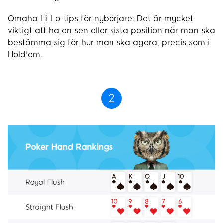
Omaha Hi Lo-tips för nybörjare: Det är mycket
viktigt att ha en sen eller sista position när man ska
bestämma sig för hur man ska agera, precis som i
Hold'em.
2