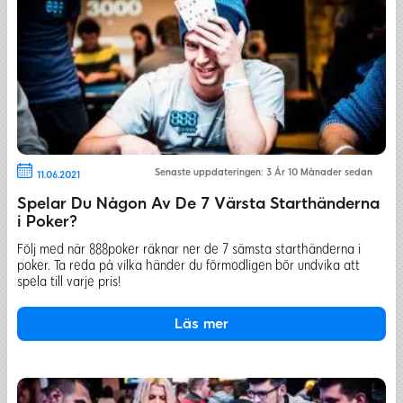
Senaste uppdateringen: 3 År 10 Månader sedan
11.06.2021
Spelar Du Någon Av De 7 Värsta Starthänderna
i Poker?
Följ med när 888poker räknar ner de 7 sämsta starthänderna i
poker. Ta reda på vilka händer du förmodligen bör undvika att
spela till varje pris!
Läs mer