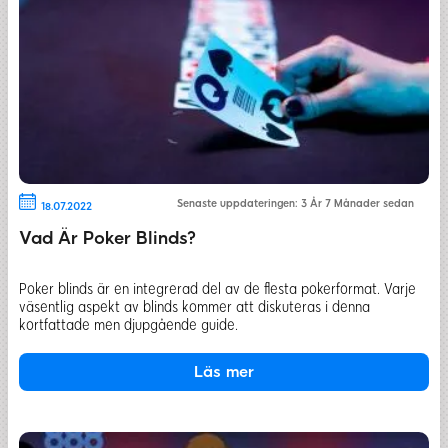
Senaste uppdateringen: 3 År 7 Månader sedan
18.07.2022
Vad Är Poker Blinds?
Poker blinds är en integrerad del av de flesta pokerformat. Varje
väsentlig aspekt av blinds kommer att diskuteras i denna
kortfattade men djupgående guide.
Läs mer