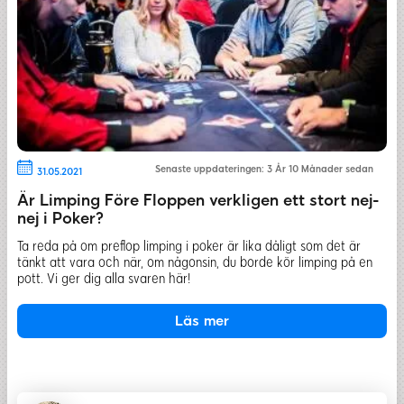
Senaste uppdateringen: 3 År 10 Månader sedan
31.05.2021
Är Limping Före Floppen verkligen ett stort nej-
nej i Poker?
Ta reda på om preflop limping i poker är lika dåligt som det är
tänkt att vara och när, om någonsin, du borde kör limping på en
pott. Vi ger dig alla svaren här!
Läs mer