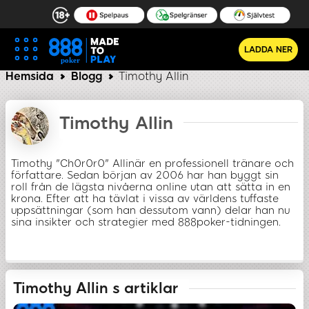
LADDA NER
Hemsida
Blogg
Timothy Allin
Timothy Allin
Timothy "Ch0r0r0" Allinär en professionell tränare och
författare. Sedan början av 2006 har han byggt sin
roll från de lägsta nivåerna online utan att sätta in en
krona. Efter att ha tävlat i vissa av världens tuffaste
uppsättningar (som han dessutom vann) delar han nu
sina insikter och strategier med 888poker-tidningen.
Timothy Allin s artiklar