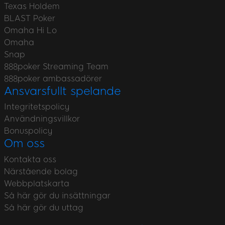
Texas Holdem
BLAST Poker
Omaha Hi Lo
Omaha
Snap
888poker Streaming Team
888poker ambassadörer
Ansvarsfullt spelande
Integritetspolicy
Användningsvillkor
Bonuspolicy
Om oss
Kontakta oss
Närstående bolag
Webbplatskarta
Så här gör du insättningar
Så här gör du uttag