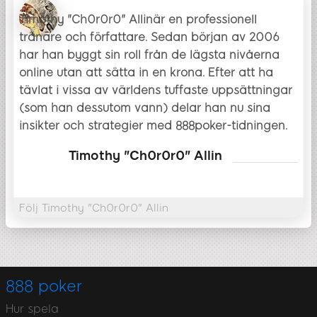
Timothy "Ch0r0r0" Allinär en professionell
tränare och författare. Sedan början av 2006
har han byggt sin roll från de lägsta nivåerna
online utan att sätta in en krona. Efter att ha
tävlat i vissa av världens tuffaste uppsättningar
(som han dessutom vann) delar han nu sina
insikter och strategier med 888poker-tidningen.
Timothy "Ch0r0r0" Allin
Följ Timothy "Ch0r0r0" Allin
888 poker
Hur spela