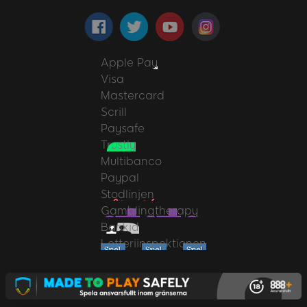
Apple Pay
Visa
Mastercard
Scrill
Paysafe
Trustly
Multibanco
Paypal
Stodlinjen
Gamblingtherapy
Bankid
Lotteriinspektionen