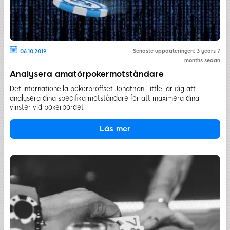
Senaste uppdateringen: 3 years 7
06.10.2019
months sedan
Analysera amatörpokermotståndare
Det internationella pokerproffset Jonathan Little lär dig att
analysera dina specifika motståndare för att maximera dina
vinster vid pokerbordet
Läs mer