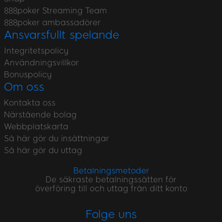
888poker Streaming Team
888poker ambassadörer
Ansvarsfullt spelande
Integritetspolicy
Användningsvillkor
Bonuspolicy
Om oss
Kontakta oss
Närstående bolag
Webbplatskarta
Så här gör du insättningar
Så här gör du uttag
Betalningsmetoder
De säkraste betalningssätten för
överföring till och uttag från ditt konto
Folge uns