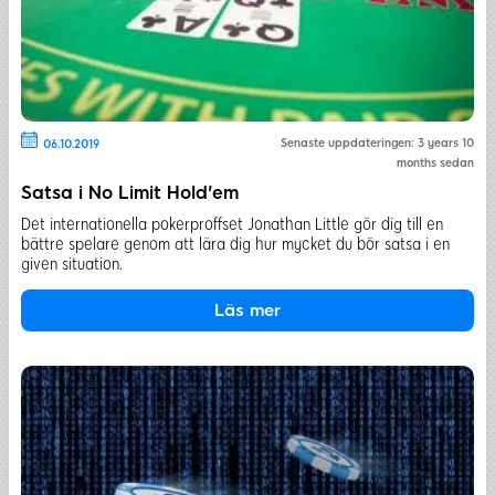
Senaste uppdateringen: 3 years 10
06.10.2019
months sedan
Satsa i No Limit Hold'em
Det internationella pokerproffset Jonathan Little gör dig till en
bättre spelare genom att lära dig hur mycket du bör satsa i en
given situation.
Läs mer