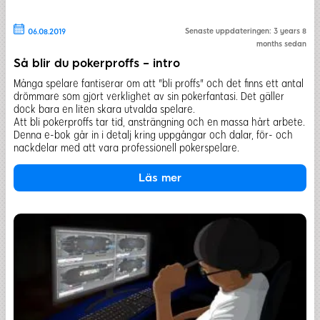
Senaste uppdateringen: 3 years 8
06.08.2019
months sedan
Så blir du pokerproffs – intro
Många spelare fantiserar om att "bli proffs" och det finns ett antal
drömmare som gjort verklighet av sin pokerfantasi. Det gäller
dock bara en liten skara utvalda spelare.
Att bli pokerproffs tar tid, ansträngning och en massa hårt arbete.
Denna e-bok går in i detalj kring uppgångar och dalar, för- och
nackdelar med att vara professionell pokerspelare.
Läs mer