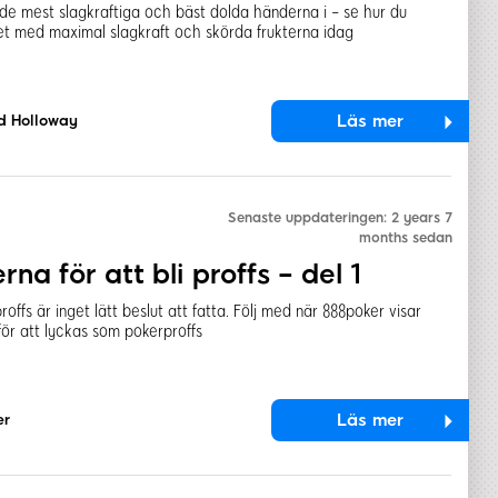
de mest slagkraftiga och bäst dolda händerna i – se hur du
set med maximal slagkraft och skörda frukterna idag
Läs mer
d Holloway
Senaste uppdateringen: 2 years 7
6
months sedan
na för att bli proffs – del 1
roffs är inget lätt beslut att fatta. Följ med när 888poker visar
ör att lyckas som pokerproffs
Läs mer
er