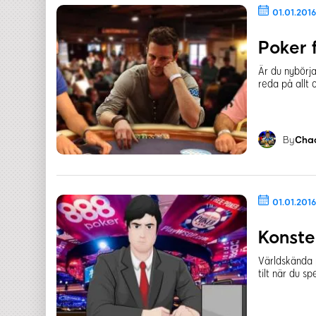
01.01.201
Poker 
Är du nybörja
reda på allt
By
Cha
01.01.201
Konsten
Världskända p
tilt när du spe