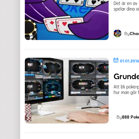
Det är en av 
spelar dina 
By
Cha
01.01.201
Grunder
Att bli pokerp
hur man gör f
By
888 Pok