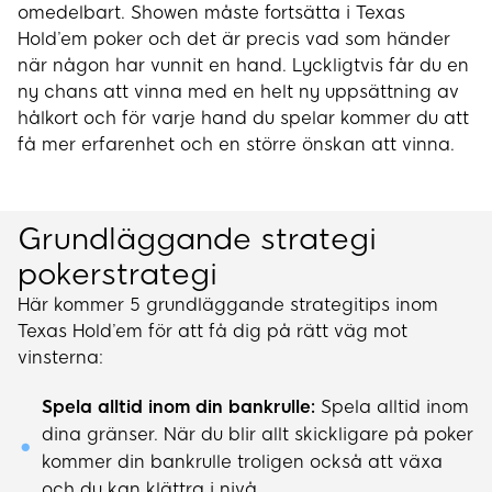
omedelbart. Showen måste fortsätta i Texas
Hold’em poker och det är precis vad som händer
när någon har vunnit en hand. Lyckligtvis får du en
ny chans att vinna med en helt ny uppsättning av
hålkort och för varje hand du spelar kommer du att
få mer erfarenhet och en större önskan att vinna.
Grundläggande strategi
pokerstrategi
Här kommer 5 grundläggande strategitips inom
Texas Hold’em för att få dig på rätt väg mot
vinsterna:
Spela alltid inom din bankrulle:
Spela alltid inom
dina gränser. När du blir allt skickligare på poker
kommer din bankrulle troligen också att växa
och du kan klättra i nivå.