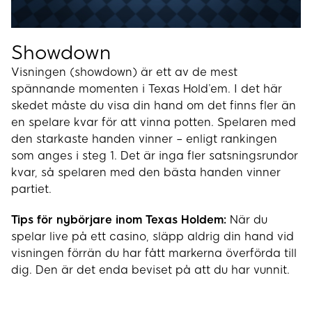
Showdown
Visningen (showdown) är ett av de mest
spännande momenten i Texas Hold’em. I det här
skedet måste du visa din hand om det finns fler än
en spelare kvar för att vinna potten. Spelaren med
den starkaste handen vinner – enligt rankingen
som anges i steg 1. Det är inga fler satsningsrundor
kvar, så spelaren med den bästa handen vinner
partiet.
Tips för nybörjare inom Texas Holdem:
När du
spelar live på ett casino, släpp aldrig din hand vid
visningen förrän du har fått markerna överförda till
dig. Den är det enda beviset på att du har vunnit.