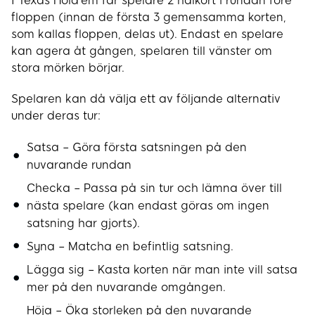
I Texas Hold’em får spelare 2 hålkort i rundan före
floppen (innan de första 3 gemensamma korten,
som kallas floppen, delas ut). Endast en spelare
kan agera åt gången, spelaren till vänster om
stora mörken börjar.
Spelaren kan då välja ett av följande alternativ
under deras tur:
Satsa – Göra första satsningen på den
nuvarande rundan
Checka – Passa på sin tur och lämna över till
nästa spelare (kan endast göras om ingen
satsning har gjorts).
Syna – Matcha en befintlig satsning.
Lägga sig – Kasta korten när man inte vill satsa
mer på den nuvarande omgången.
Höja – Öka storleken på den nuvarande