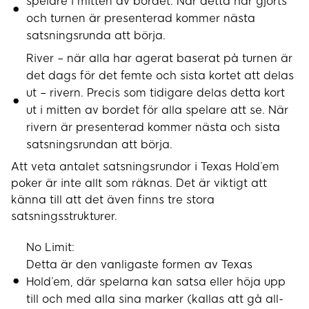
spelare i mitten av bordet. När detta har gjorts
och turnen är presenterad kommer nästa
satsningsrunda att börja.
River – när alla har agerat baserat på turnen är
det dags för det femte och sista kortet att delas
ut – rivern. Precis som tidigare delas detta kort
ut i mitten av bordet för alla spelare att se. När
rivern är presenterad kommer nästa och sista
satsningsrundan att börja.
Att veta antalet satsningsrundor i Texas Hold’em
poker är inte allt som räknas. Det är viktigt att
känna till att det även finns tre stora
satsningsstrukturer.
No Limit:
Detta är den vanligaste formen av Texas
Hold’em, där spelarna kan satsa eller höja upp
till och med alla sina marker (kallas att gå all-