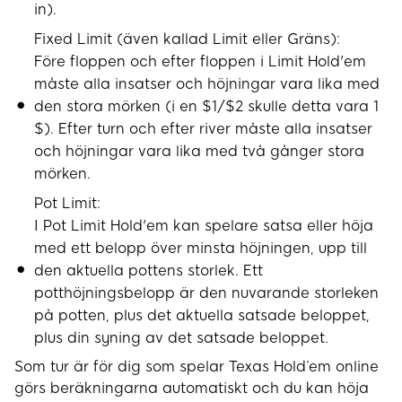
in).
Fixed Limit (även kallad Limit eller Gräns):
Före floppen och efter floppen i Limit Hold'em
måste alla insatser och höjningar vara lika med
den stora mörken (i en $1/$2 skulle detta vara 1
$). Efter turn och efter river måste alla insatser
och höjningar vara lika med två gånger stora
mörken.
Pot Limit:
I Pot Limit Hold'em kan spelare satsa eller höja
med ett belopp över minsta höjningen, upp till
den aktuella pottens storlek. Ett
potthöjningsbelopp är den nuvarande storleken
på potten, plus det aktuella satsade beloppet,
plus din syning av det satsade beloppet.
Som tur är för dig som spelar Texas Hold’em online
görs beräkningarna automatiskt och du kan höja