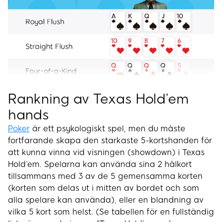
Rankning av Texas Hold’em
hands
Poker
är ett psykologiskt spel, men du måste
fortfarande skapa den starkaste 5-kortshanden för
att kunna vinna vid visningen (showdown) i Texas
Hold’em. Spelarna kan använda sina 2 hålkort
tillsammans med 3 av de 5 gemensamma korten
(korten som delas ut i mitten av bordet och som
alla spelare kan använda), eller en blandning av
vilka 5 kort som helst. (Se tabellen för en fullständig