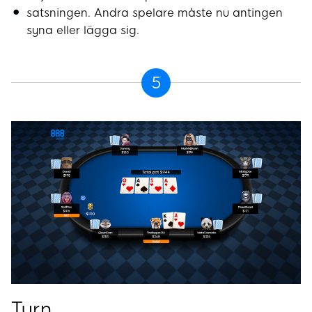
satsningen. Andra spelare måste nu antingen
syna eller lägga sig.
5
Turn