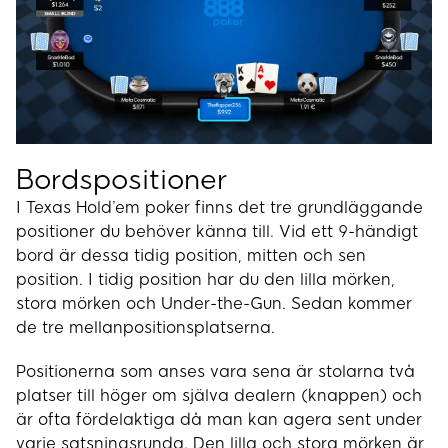
Bordspositioner
I Texas Hold’em poker finns det tre grundläggande
positioner du behöver känna till. Vid ett 9-händigt
bord är dessa tidig position, mitten och sen
position. I tidig position har du den lilla mörken,
stora mörken och Under-the-Gun. Sedan kommer
de tre mellanpositionsplatserna.
Positionerna som anses vara sena är stolarna två
platser till höger om själva dealern (knappen) och
är ofta fördelaktiga då man kan agera sent under
varje satsningsrunda. Den lilla och stora mörken är