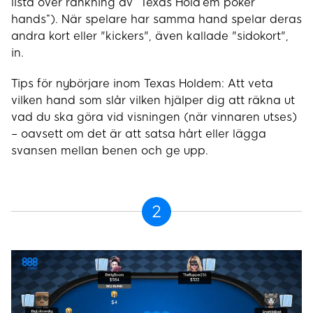
lista över rankning av ”Texas Hold’em poker
hands”). När spelare har samma hand spelar deras
andra kort eller "kickers", även kallade "sidokort",
in.
Tips för nybörjare inom Texas Holdem: Att veta
vilken hand som slår vilken hjälper dig att räkna ut
vad du ska göra vid visningen (när vinnaren utses)
– oavsett om det är att satsa hårt eller lägga
svansen mellan benen och ge upp.
2