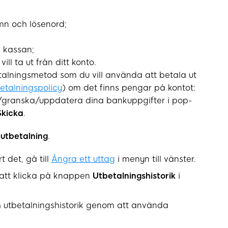
n och lösenord;
l kassan;
ll ta ut från ditt konto.
talningsmetod som du vill använda att betala ut
etalningspolicy
) om det finns pengar på kontot:
/granska/uppdatera dina bankuppgifter i pop-
Skicka
.
utbetalning
.
t det, gå till
Ångra ett uttag
i menyn till vänster.
 att klicka på knappen
Utbetalningshistorik
i
h utbetalningshistorik genom att använda