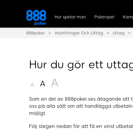
Hur spelar man
Pokerspel
Kam
888poker
Insattningar Och Uttag
uttag
Hur du gör ett utta
A
A
A
Som en del av 888poker.ses åtagande att t
oss på alla sätt om att handlägga utbetalni
möjligt.
Följ stegen nedan för att få en vinst utbetal