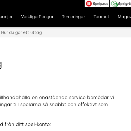
panjer
Verkliga Pengar
Turneringar
Teamet
Magaz
Hur du gör ett uttag
g
illhandahålla en enastående service bemödar vi
ngar till spelarna så snabbt och effektivt som
d från ditt spel-konto: