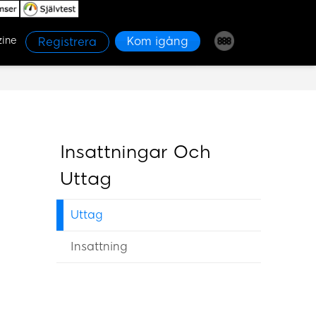
Kom igång
ine
Registrera
Insattningar Och
Uttag
Uttag
Insattning