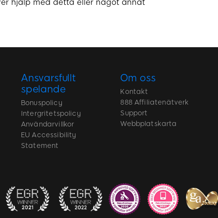
r hjälp med detta eller något annat
Ansvarsfullt
Om oss
spelande
Kontakt
888 Affiliatenätverk
Bonuspolicy
Support
Intergritetspolicy
Webbplatskarta
Användarvillkor
EU Accessibility
Statement