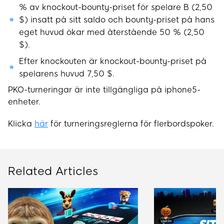
% av knockout-bounty-priset för spelare B (2,50
$) insatt på sitt saldo och bounty-priset på hans
eget huvud ökar med återstående 50 % (2,50
$).
Efter knockouten är knockout-bounty-priset på
spelarens huvud 7,50 $.
PKO-turneringar är inte tillgängliga på iphone5-
enheter.
Klicka
här
för turneringsreglerna för flerbordspoker.
Related Articles