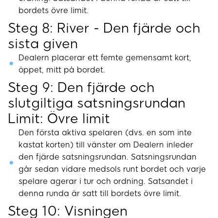
bordets övre limit.
Steg 8: River - Den fjärde och
sista given
Dealern placerar ett femte gemensamt kort,
öppet, mitt på bordet.
Steg 9: Den fjärde och
slutgiltiga satsningsrundan
Limit: Övre limit
Den första aktiva spelaren (dvs. en som inte
kastat korten) till vänster om Dealern inleder
den fjärde satsningsrundan. Satsningsrundan
går sedan vidare medsols runt bordet och varje
spelare agerar i tur och ordning. Satsandet i
denna runda är satt till bordets övre limit.
Steg 10: Visningen