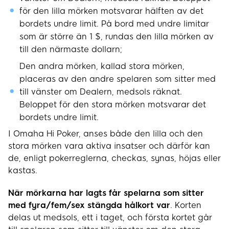
för den lilla mörken motsvarar hälften av det
bordets undre limit. På bord med undre limitar
som är större än 1 $, rundas den lilla mörken av
till den närmaste dollarn;
Den andra mörken, kallad stora mörken,
placeras av den andre spelaren som sitter med
till vänster om Dealern, medsols räknat.
Beloppet för den stora mörken motsvarar det
bordets undre limit.
I Omaha Hi Poker, anses både den lilla och den
stora mörken vara aktiva insatser och därför kan
de, enligt pokerreglerna, checkas, synas, höjas eller
kastas.
När mörkarna har lagts får spelarna som sitter
med fyra/fem/sex stängda hålkort var
. Korten
delas ut medsols, ett i taget, och första kortet går