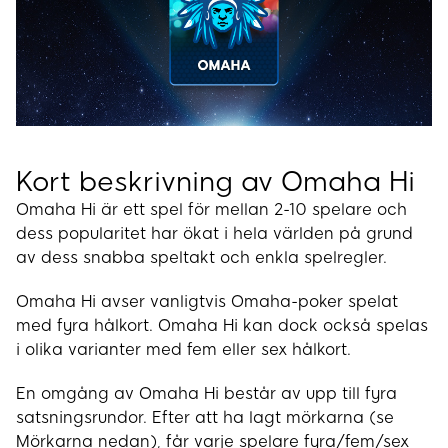
Kort beskrivning av Omaha Hi
Omaha Hi är ett spel för mellan 2-10 spelare och
dess popularitet har ökat i hela världen på grund
av dess snabba speltakt och enkla spelregler.
Omaha Hi avser vanligtvis Omaha-poker spelat
med fyra hålkort. Omaha Hi kan dock också spelas
i olika varianter med fem eller sex hålkort.
En omgång av Omaha Hi består av upp till fyra
satsningsrundor. Efter att ha lagt mörkarna (se
Mörkarna nedan), får varje spelare fyra/fem/sex