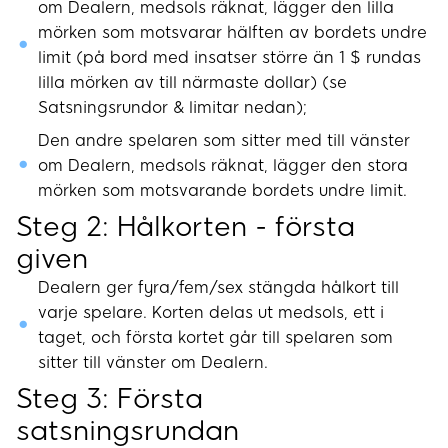
om Dealern, medsols räknat, lägger den lilla
mörken som motsvarar hälften av bordets undre
limit (på bord med insatser större än 1 $ rundas
lilla mörken av till närmaste dollar) (se
Satsningsrundor & limitar nedan);
Den andre spelaren som sitter med till vänster
om Dealern, medsols räknat, lägger den stora
mörken som motsvarande bordets undre limit.
Steg 2: Hålkorten - första
given
Dealern ger fyra/fem/sex stängda hålkort till
varje spelare. Korten delas ut medsols, ett i
taget, och första kortet går till spelaren som
sitter till vänster om Dealern.
Steg 3: Första
satsningsrundan