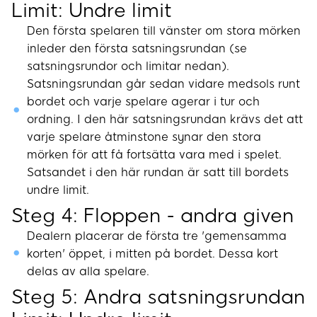
Limit: Undre limit
Den första spelaren till vänster om stora mörken
inleder den första satsningsrundan (se
satsningsrundor och limitar nedan).
Satsningsrundan går sedan vidare medsols runt
bordet och varje spelare agerar i tur och
ordning. I den här satsningsrundan krävs det att
varje spelare åtminstone synar den stora
mörken för att få fortsätta vara med i spelet.
Satsandet i den här rundan är satt till bordets
undre limit.
Steg 4: Floppen - andra given
Dealern placerar de första tre 'gemensamma
korten' öppet, i mitten på bordet. Dessa kort
delas av alla spelare.
Steg 5: Andra satsningsrundan