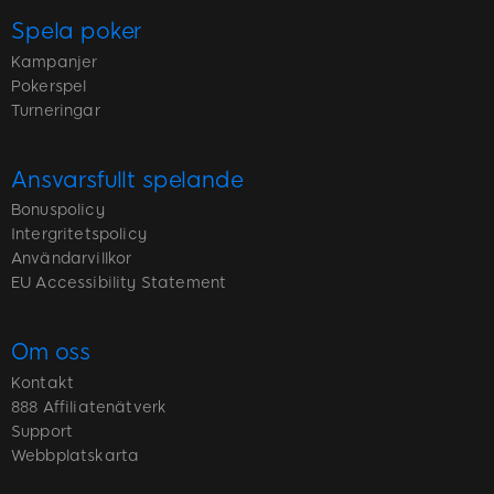
Spela poker
Kampanjer
Pokerspel
Turneringar
Ansvarsfullt spelande
Bonuspolicy
Intergritetspolicy
Användarvillkor
EU Accessibility Statement
Om oss
Kontakt
888 Affiliatenätverk
Support
Webbplatskarta