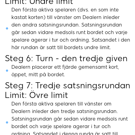
Limit: Undre limit
Den första aktiva spelaren (dvs. en som inte
kastat korten) till vänster om Dealern inleder
den andra satsningsrundan. Satsningsrundan
går sedan vidare medsols runt bordet och varje
spelare agerar i tur och ordning. Satsandet i den
här rundan är satt till bordets undre limit.
Steg 6: Turn - den tredje given
Dealern placerar ett fjärde gemensamt kort,
öppet, mitt på bordet.
Steg 7: Tredje satsningsrundan
Limit: Övre limit
Den första aktiva spelaren till vänster om
Dealern inleder den tredje satsningsrundan.
Satsningsrundan går sedan vidare medsols runt
bordet och varje spelare agerar i tur och
ordning. Satsandet i denna runda är satt till