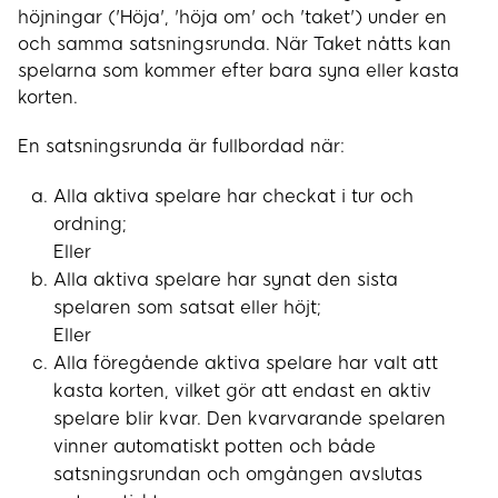
höjningar ('Höja', 'höja om' och 'taket') under en
och samma satsningsrunda. När Taket nåtts kan
spelarna som kommer efter bara syna eller kasta
korten.
En satsningsrunda är fullbordad när:
Alla aktiva spelare har checkat i tur och
ordning;
Eller
Alla aktiva spelare har synat den sista
spelaren som satsat eller höjt;
Eller
Alla föregående aktiva spelare har valt att
kasta korten, vilket gör att endast en aktiv
spelare blir kvar. Den kvarvarande spelaren
vinner automatiskt potten och både
satsningsrundan och omgången avslutas