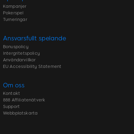
Kampanjer
Pokerspel
Turneringar
Ansvarsfullt spelande
Bonuspolicy
Intergritetspolicy
Användarvillkor
EU Accessibility Statement
Om oss
Kontakt
888 Affiliatenätverk
Support
Webbplatskarta