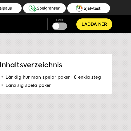
Dark
LADDA NER
Inhaltsverzeichnis
Lär dig hur man spelar poker i 8 enkla steg
Lära sig spela poker