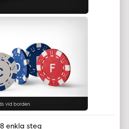
 8 enkla steg