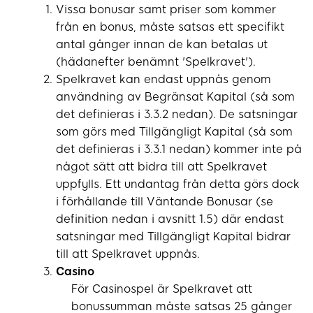
Vissa bonusar samt priser som kommer
från en bonus, måste satsas ett specifikt
antal gånger innan de kan betalas ut
(hädanefter benämnt 'Spelkravet').
Spelkravet kan endast uppnås genom
användning av Begränsat Kapital (så som
det definieras i 3.3.2 nedan). De satsningar
som görs med Tillgängligt Kapital (så som
det definieras i 3.3.1 nedan) kommer inte på
något sätt att bidra till att Spelkravet
uppfylls. Ett undantag från detta görs dock
i förhållande till Väntande Bonusar (se
definition nedan i avsnitt 1.5) där endast
satsningar med Tillgängligt Kapital bidrar
till att Spelkravet uppnås.
Casino
För Casinospel är Spelkravet att
bonussumman måste satsas 25 gånger