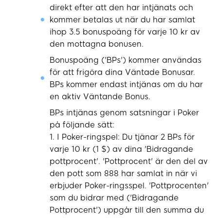
direkt efter att den har intjänats och
kommer betalas ut när du har samlat
ihop 3.5 bonuspoäng för varje 10 kr av
den mottagna bonusen.
Bonuspoäng ('BPs') kommer användas
för att frigöra dina Väntade Bonusar.
BPs kommer endast intjänas om du har
en aktiv Väntande Bonus.
BPs intjänas genom satsningar i Poker
på följande sätt:
1. I Poker-ringspel: Du tjänar 2 BPs för
varje 10 kr (1 $) av dina 'Bidragande
pottprocent'. 'Pottprocent' är den del av
den pott som 888 har samlat in när vi
erbjuder Poker-ringsspel. 'Pottprocenten'
som du bidrar med ('Bidragande
Pottprocent') uppgår till den summa du