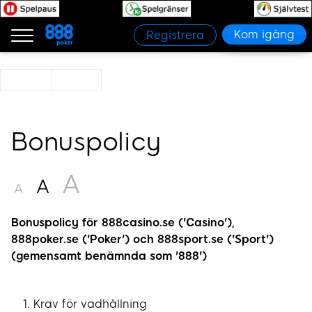
Kom igång
Registrera
Bonuspolicy
A
A
A
Bonuspolicy för 888casino.se ('Casino'),
888poker.se ('Poker') och 888sport.se ('Sport')
(gemensamt benämnda som '888')
Krav för vadhållning