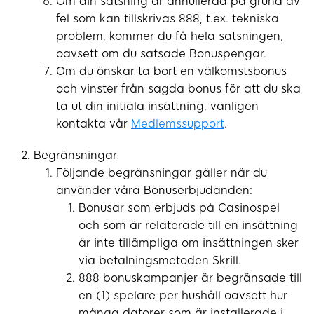
Om din satsning är annullerad på grund av
fel som kan tillskrivas 888, t.ex. tekniska
problem, kommer du få hela satsningen,
oavsett om du satsade Bonuspengar.
Om du önskar ta bort en välkomstsbonus
och vinster från sagda bonus för att du ska
ta ut din initiala insättning, vänligen
kontakta vår
Medlemssupport
.
Begränsningar
Följande begränsningar gäller när du
använder våra Bonuserbjudanden:
Bonusar som erbjuds på Casinospel
och som är relaterade till en insättning
är inte tillämpliga om insättningen sker
via betalningsmetoden Skrill.
888 bonuskampanjer är begränsade till
en (1) spelare per hushåll oavsett hur
många datorer som är installerade i