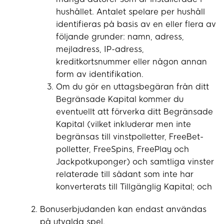
hushållet. Antalet spelare per hushåll
identifieras på basis av en eller flera av
följande grunder: namn, adress,
mejladress, IP-adress,
kreditkortsnummer eller någon annan
form av identifikation.
Om du gör en uttagsbegäran från ditt
Begränsade Kapital kommer du
eventuellt att förverka ditt Begränsade
Kapital (vilket inkluderar men inte
begränsas till vinstpolletter, FreeBet-
polletter, FreeSpins, FreePlay och
Jackpotkuponger) och samtliga vinster
relaterade till sådant som inte har
konverterats till Tillgänglig Kapital; och
Bonuserbjudanden kan endast användas
på utvalda spel.