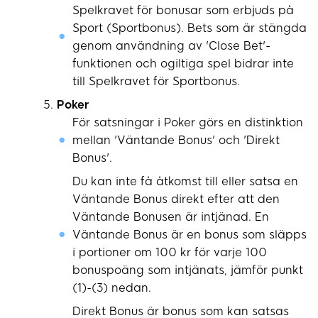
Spelkravet för bonusar som erbjuds på
Sport (Sportbonus). Bets som är stängda
genom användning av 'Close Bet'-
funktionen och ogiltiga spel bidrar inte
till Spelkravet för Sportbonus.
Poker
För satsningar i Poker görs en distinktion
mellan 'Väntande Bonus' och 'Direkt
Bonus'.
Du kan inte få åtkomst till eller satsa en
Väntande Bonus direkt efter att den
Väntande Bonusen är intjänad. En
Väntande Bonus är en bonus som släpps
i portioner om 100 kr för varje 100
bonuspoäng som intjänats, jämför punkt
(1)-(3) nedan.
Direkt Bonus är bonus som kan satsas