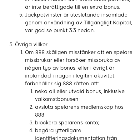
är inte berättigade till en extra bonus.
Jackpotvinster är uteslutande insamlade
genom användning av Tillgängligt Kapital,
var god se punkt 3.3 nedan.
Övriga villkor
Om 888 skäligen misstänker att en spelare
missbrukar eller försöker missbruka av
någon typ av bonus, eller i övrigt är
inblandad i någon illegitim aktivitet,
förbehåller sig 888 rätten att:
neka all eller utvald bonus, inklusive
välkomstbonusen;
avsluta spelarens medlemskap hos
888;
blockera spelarens konto;
begära ytterligare
identifieringsdokumentation från