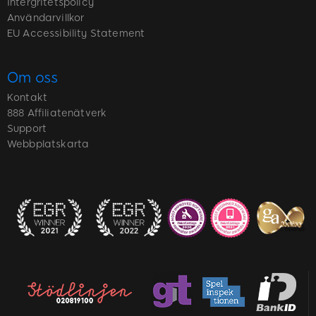
Intergritetspolicy
Användarvillkor
EU Accessibility Statement
Om oss
Kontakt
888 Affiliatenätverk
Support
Webbplatskarta