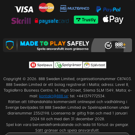
Copyright © 2026. 888 Sweden Limited, organisationsnummer C87403.
888 Sweden Limited är ett bolag registrerat i Malta; adress: Level 8,
Tagliaferro Business Centre, 14, High Street, Sliema SLM 1549, Malta; e-
mail:
kontakt@888.se
; tel. +441379772534.
Rätten att tillhandahålla kommersiellt onlinespel och vadhållning i
Sverige beviljades till 888 Sweden Limited av Spelinspektionen under
diarienummer 23Si2198. Licenserna är giltig från och med 1 januari
2024 till och med den 31 december 2028.
Spel kan vara beroendeframkallande och leda till förlust av pengar.
Sätt gränser och spela ansvarsfullt.