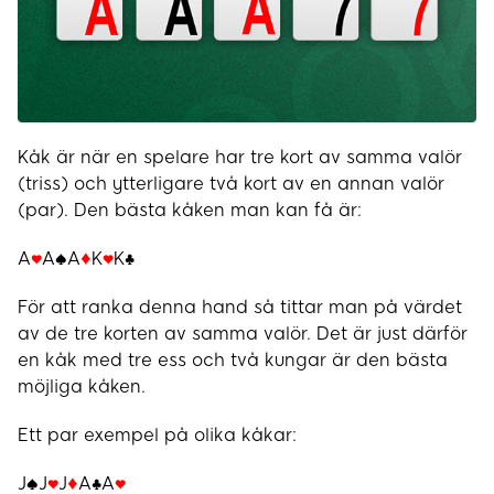
Kåk är när en spelare har tre kort av samma valör
(triss) och ytterligare två kort av en annan valör
(par). Den bästa kåken man kan få är:
A
♥
A♠A
♦
K
♥
K♣
För att ranka denna hand så tittar man på värdet
av de tre korten av samma valör. Det är just därför
en kåk med tre ess och två kungar är den bästa
möjliga kåken.
Ett par exempel på olika kåkar:
J♠J
♥
J
♦
A♣A
♥