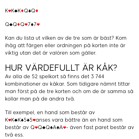
K
♥
K♠K
♦
Q♣Q
♦
Q♠Q
♦
Q
♥
7♣7
♥
Kan du lista ut vilken av de tre som är bäst? Kom
ihåg att färgen eller ordningen på korten inte är
viktig utan det är valören som gäller.
HUR VÄRDEFULLT ÄR KÅK?
Av alla de 52 spelkort så finns det 3 744
kombinationer av kåkar. Som tidigare nämnt tittar
man först på de tre korten och om de är samma så
kollar man på de andra två.
Till exempel, en hand som består av
K
♥
K♠K♣5♣5
♥
anses vara bättre än en hand som
består av Q
♥
Q♠Q♣A♣A
♥
- även fast paret består av
två ess.