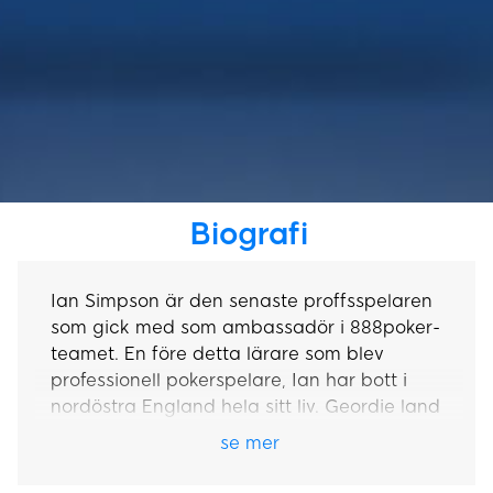
Biografi
Ian Simpson är den senaste proffsspelaren
som gick med som ambassadör i 888poker-
teamet. En före detta lärare som blev
professionell pokerspelare, Ian har bott i
nordöstra England hela sitt liv. Geordie land
har alltid varit hans hem. Men när han blev
se mer
äldre startade han en karriär som lärare
efter universitetet. Han vann däremot en