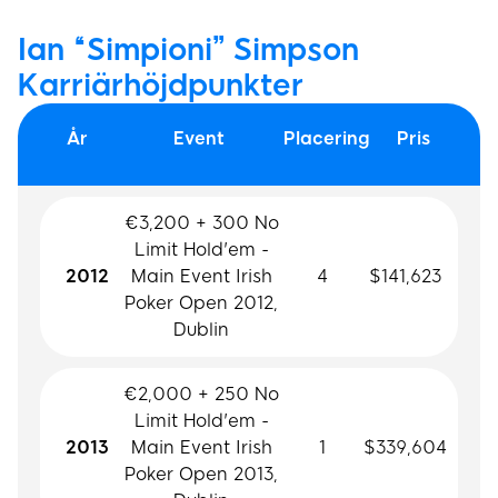
extremt begåvad pokerspelare. Se till att
följa Ian \Simpioni\ Simpson på hans
Ian “Simpioni” Simpson
888pokerresa på sociala medier. Han gör
Karriärhöjdpunkter
inlägg regelbundet på Instagram
@iansimpsonpoker, och du kan följa honom
på Twitter @IanSimpsonPoker. Kolla även in
År
Event
Placering
Pris
hans senaste Twitch pokerstreams
@IanSimpsonPoker
€3,200 + 300 No
Limit Hold'em -
2012
Main Event Irish
4
$141,623
Poker Open 2012,
Dublin
€2,000 + 250 No
Limit Hold'em -
2013
Main Event Irish
1
$339,604
Poker Open 2013,