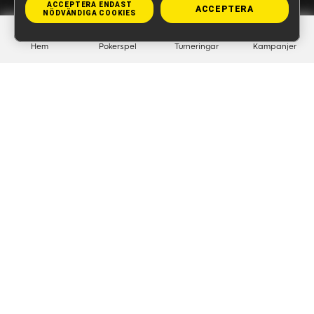
ACCEPTERA ENDAST
ACCEPTERA
NÖDVÄNDIGA COOKIES
Hem
Pokerspel
Turneringar
Kampanjer