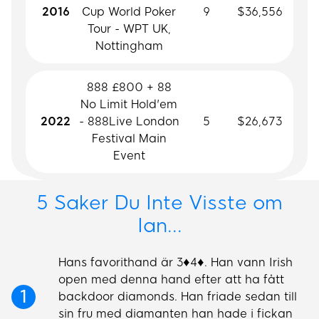
2016
Cup World Poker
9
$36,556
Tour - WPT UK,
Nottingham
888 £800 + 88
No Limit Hold'em
2022
- 888Live London
5
$26,673
Festival Main
Event
5 Saker Du Inte Visste om
Ian...
Hans favorithand är 3♦4♦. Han vann Irish
open med denna hand efter att ha fått
1
backdoor diamonds. Han friade sedan till
sin fru med diamanten han hade i fickan