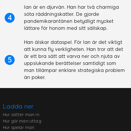
Ian är en djurvän. Han har två charmiga
söta räddningskatter. De gjorde
4
pandemikarantänen betydligt mycket
lättare för honom med sitt sällskap.
Han älskar dataspel. För Ian är det viktigt
att kunna fly verkligheten. Han tror att det
är ett bra sätt att varva ner och njuta av
5
uppslukande berättelser samtidigt som
man tillämpar enklare strategiska problem
än poker.
Ladda ner
Hur sätter man in
Hur gör man uttag
Hur spelar man