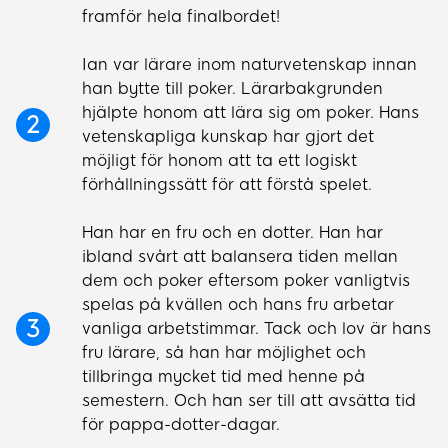
framför hela finalbordet!
Ian var lärare inom naturvetenskap innan
han bytte till poker. Lärarbakgrunden
hjälpte honom att lära sig om poker. Hans
2
vetenskapliga kunskap har gjort det
möjligt för honom att ta ett logiskt
förhållningssätt för att förstå spelet.
Han har en fru och en dotter. Han har
ibland svårt att balansera tiden mellan
dem och poker eftersom poker vanligtvis
spelas på kvällen och hans fru arbetar
3
vanliga arbetstimmar. Tack och lov är hans
fru lärare, så han har möjlighet och
tillbringa mycket tid med henne på
semestern. Och han ser till att avsätta tid
för pappa-dotter-dagar.