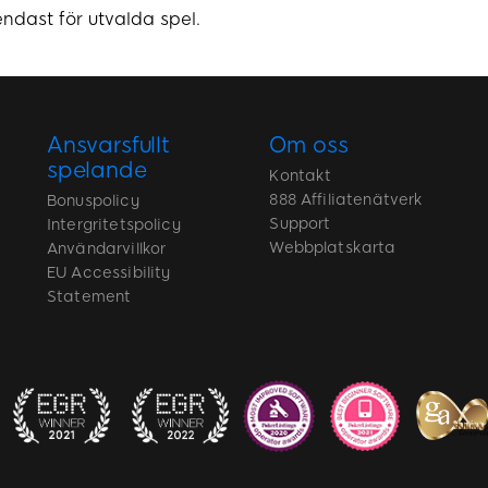
ndast för utvalda spel.
Ansvarsfullt
Om oss
spelande
Kontakt
888 Affiliatenätverk
Bonuspolicy
Support
Intergritetspolicy
Webbplatskarta
Användarvillkor
EU Accessibility
Statement