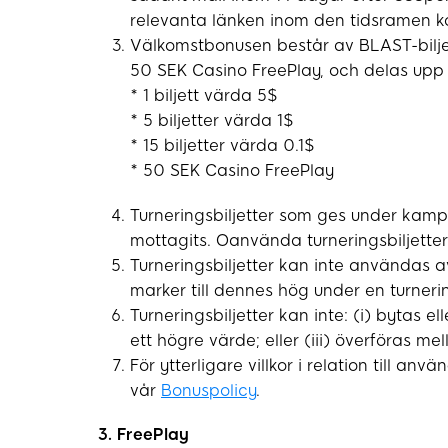
relevanta länken inom den tidsramen 
Välkomstbonusen består av BLAST-biljett
50 SEK Casino FreePlay, och delas upp 
* 1 biljett värda 5$
* 5 biljetter värda 1$
* 15 biljetter värda 0.1$
* 50 SEK Casino FreePlay
Turneringsbiljetter som ges under ka
mottagits. Oanvända turneringsbiljette
Turneringsbiljetter kan inte användas a
marker till dennes hög under en turneri
Turneringsbiljetter kan inte: (i) bytas ell
ett högre värde; eller (iii) överföras me
För ytterligare villkor i relation till an
vår
Bonuspolicy
.
3. FreePlay