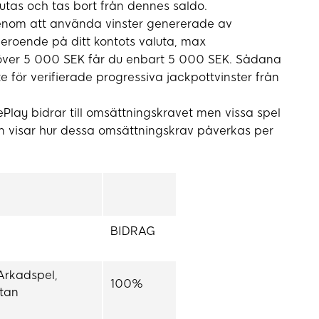
utas och tas bort från dennes saldo.
enom att använda vinster genererade av
eroende på ditt kontots valuta, max
r över 5 000 SEK får du enbart 5 000 SEK. Sådana
e för verifierade progressiva jackpottvinster från
ePlay bidrar till omsättningskravet men vissa spel
an visar hur dessa omsättningskrav påverkas per
BIDRAG
 Arkadspel,
100%
stan