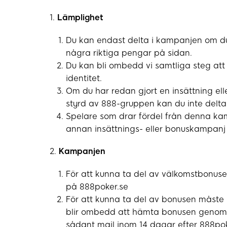
1.
Lämplighet
Du kan endast delta i kampanjen om du 
några riktiga pengar på sidan.
Du kan bli ombedd vi samtliga steg att 
identitet.
Om du har redan gjort en insättning elle
styrd av 888-gruppen kan du inte delta
Spelare som drar fördel från denna ka
annan insättnings- eller bonuskampanj 
2.
Kampanjen
För att kunna ta del av välkomstbonuse
på 888poker.se
För att kunna ta del av bonusen måst
blir ombedd att hämta bonusen genom a
sådant mail inom 14 dagar efter 888pok