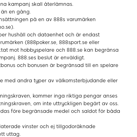
nna kampanj skall återlämnas.
 än en gång.
insättningen på en av 888s varumärken
o.se).
per hushåll och dataenhet och är endast
rumärken (888poker.se, 888sport.se eller
iktat mot hobbyspelare och 888.se kan begränsa
ampanj. 888.ses beslut är enväldigt.
stbonus och bonusen är begränsad till en spelare
e med andra typer av välkomsterbjudande eller
ningskraven, kommer inga riktiga pengar anses
msättningskraven, om inte uttryckligen begärt av oss.
ndas före begränsade medel och saldot för båda
laterade vinster och ej tillgodoräknade
tt uttag.