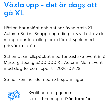
Växla upp - det är dags att
gå XL
Hösten har anlänt och det har även årets XL
Autumn Series. Snappa upp din plats vid ett av de
många borden, alla gjorda för att spela med
prisvärda inköp.
Schemat är fullspäckat med fantastiska event inför
Mystery Bounty $300,000 XL Autumn Main Event,
med dag 1or som löper till 2026-09-28.
Så här kommer du med i XL-spänningen:
Kvalificera dig genom
satellitturneringar
från bara 1c