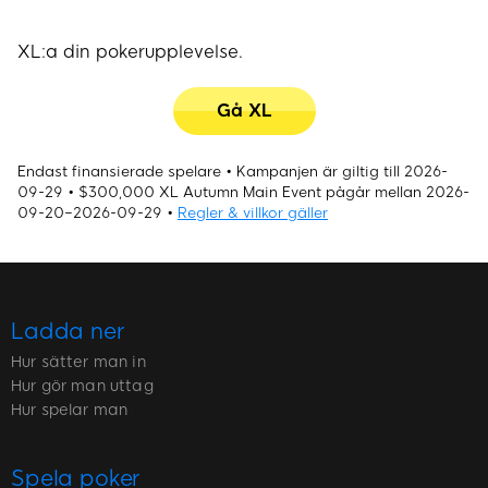
XL:a din pokerupplevelse.
Gå XL
Endast finansierade spelare • Kampanjen är giltig till 2026-
09-29 • $300,000 XL Autumn Main Event pågår mellan 2026-
09-20–2026-09-29 •
Regler & villkor gäller
Ladda ner
Hur sätter man in
Hur gör man uttag
Hur spelar man
Spela poker