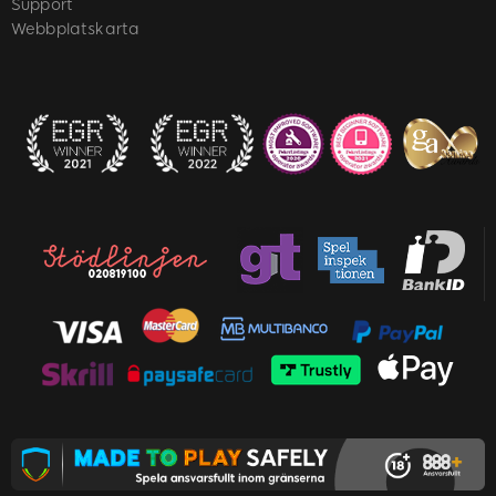
Support
Webbplatskarta