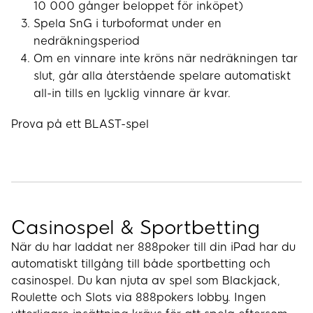
10 000 gånger beloppet för inköpet)
Spela SnG i turboformat under en
nedräkningsperiod
Om en vinnare inte kröns när nedräkningen tar
slut, går alla återstående spelare automatiskt
all-in tills en lycklig vinnare är kvar.
Prova på ett BLAST-spel
Casinospel & Sportbetting
När du har laddat ner 888poker till din iPad har du
automatiskt tillgång till både sportbetting och
casinospel. Du kan njuta av spel som Blackjack,
Roulette och Slots via 888pokers lobby. Ingen