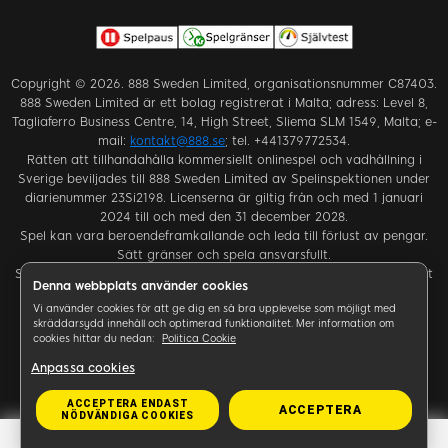
Copyright © 2026. 888 Sweden Limited, organisationsnummer C87403.
888 Sweden Limited är ett bolag registrerat i Malta; adress: Level 8,
Tagliaferro Business Centre, 14, High Street, Sliema SLM 1549, Malta; e-
mail:
kontakt@888.se
; tel. +441379772534.
Rätten att tillhandahålla kommersiellt onlinespel och vadhållning i
Sverige beviljades till 888 Sweden Limited av Spelinspektionen under
diarienummer 23Si2198. Licenserna är giltig från och med 1 januari
2024 till och med den 31 december 2028.
Spel kan vara beroendeframkallande och leda till förlust av pengar.
Sätt gränser och spela ansvarsfullt.
Spelinspektionen är både den ansvariga licens- och tillsynsmyndighet
Denna webbplats använder cookies
av alla former av kommersiellt onlinespel och vadhållning i Sverige.
Vi använder cookies för att ge dig en så bra upplevelse som möjligt med
Mer information finns på
www.spelinspektionen.se
skräddarsydd innehåll och optimerad funktionalitet. Mer information om
cookies hittar du nedan:
Politica Cookie
Anpassa cookies
ACCEPTERA ENDAST
ACCEPTERA
NÖDVÄNDIGA COOKIES