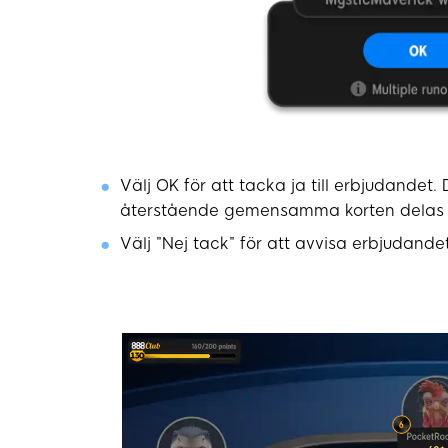
Välj OK för att tacka ja till erbjudandet
återstående gemensamma korten delas 
Välj ”Nej tack” för att avvisa erbjudand