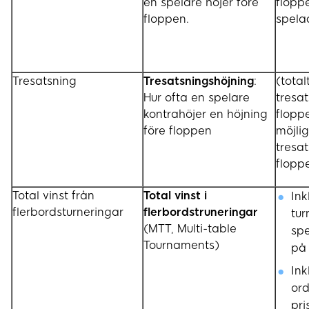
en spelare höjer före
flopp
floppen.
spela
Tresatsning
Tresatsningshöjning
:
(total
Hur ofta en spelare
tresa
kontrahöjer en höjning
floppe
före floppen
möjlig
tresat
flopp
Total vinst från
Total vinst i
Ink
flerbordsturneringar
flerbordstruneringar
tur
(MTT, Multi-table
spe
Tournaments)
på
Ink
ord
pri