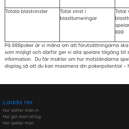
Totala blastvinster
Total vinst i
Total 
blastturneringar
blast
spela
888
På 888poker är vi måna om att förutsättningarna ska 
som möjligt och därför ger vi alla spelare tillgång til
information. Du får insikter om hur motståndarna spel
display så att du kan maximera din pokerpotential – he
Ladda ner
Hur sätter man in
Hur gör man uttag
Hur spelar man