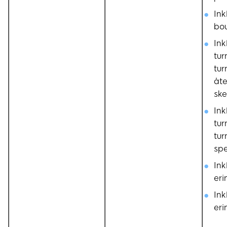
Ink
bou
Ink
tur
tur
åte
ske
Ink
tur
tur
sp
Ink
eri
Ink
eri