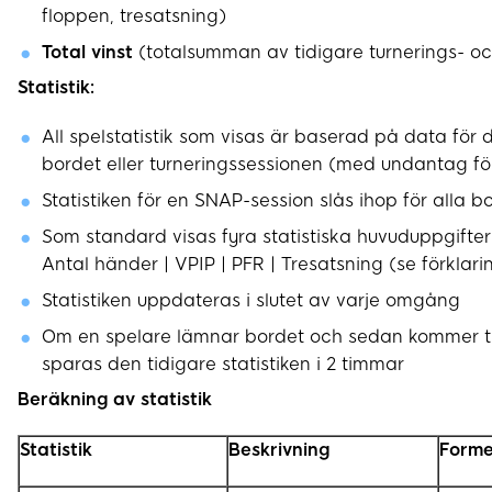
floppen, tresatsning)
Total vinst
(totalsumman av tidigare turnerings- oc
Statistik:
All spelstatistik som visas är baserad på data för 
bordet eller turneringssessionen (med undantag f
Statistiken för en SNAP-session slås ihop för alla 
Som standard visas fyra statistiska huvuduppgifter 
Antal händer | VPIP | PFR | Tresatsning (se förklar
Statistiken uppdateras i slutet av varje omgång
Om en spelare lämnar bordet och sedan kommer till
sparas den tidigare statistiken i 2 timmar
Beräkning av statistik
Statistik
Beskrivning
Forme