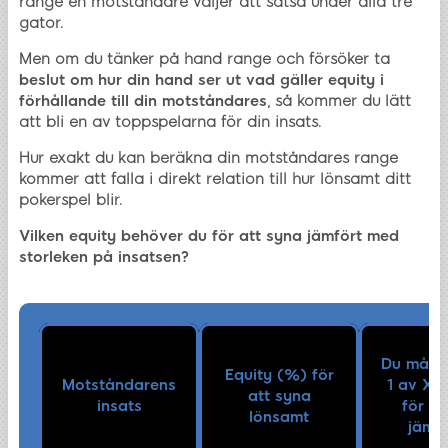
range en motståndare väljer att satsa under alla tre
gator.
Men om du tänker på hand range och försöker ta
beslut om hur din hand ser ut vad gäller equity i
förhållande till din motståndares
, så kommer du lätt
att bli en av toppspelarna för din insats.
Hur exakt du kan beräkna din motståndares range
kommer att falla i direkt relation till hur lönsamt ditt
pokerspel blir.
Vilken equity behöver du för att syna jämfört med
storleken på insatsen?
Du måste
Equity (%) för
Motståndarens
1 av X 
att syna
insats
för at
lönsamt
jämnt