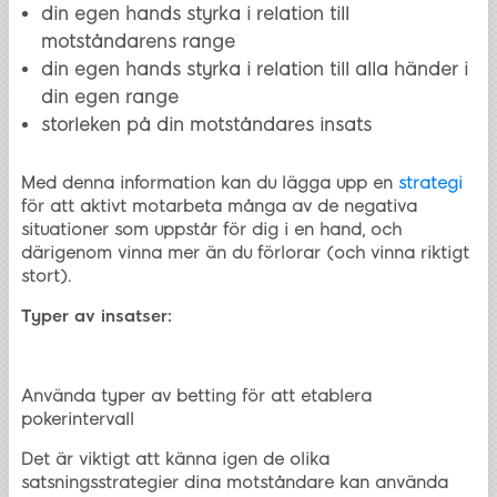
din egen hands styrka i relation till
motståndarens range
din egen hands styrka i relation till alla händer i
din egen range
storleken på din motståndares insats
Med denna information kan du lägga upp en
strategi
för att aktivt motarbeta många av de negativa
situationer som uppstår för dig i en hand, och
därigenom vinna mer än du förlorar (och vinna riktigt
stort).
Typer av insatser:
Använda typer av betting för att etablera
pokerintervall
Det är viktigt att känna igen de olika
satsningsstrategier dina motståndare kan använda