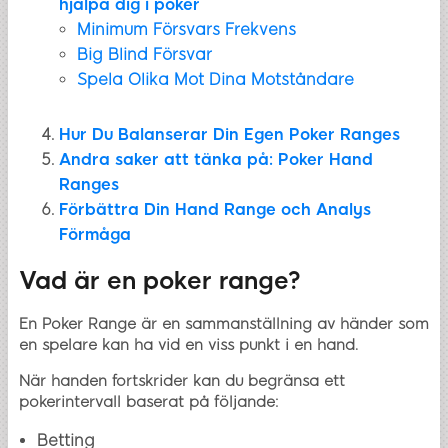
hjälpa dig i poker
Minimum Försvars Frekvens
Big Blind Försvar
Spela Olika Mot Dina Motståndare
Hur Du Balanserar Din Egen Poker Ranges
Andra saker att tänka på: Poker Hand
Ranges
Förbättra Din Hand Range och Analys
Förmåga
Vad är en poker range?
En Poker Range är en sammanställning av händer som
en spelare kan ha vid en viss punkt i en hand.
När handen fortskrider kan du begränsa ett
pokerintervall baserat på följande:
Betting