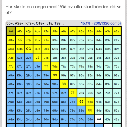
Hur skulle en range med 15% av alla starthänder då se
ut?