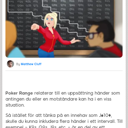
By
Matthew Cluff
Poker Range
relaterar till en uppsättning händer som
antingen du eller en motståndare kan ha i en viss
situation.
Så istället för att tänka på en innehav som J♣10♦,
skulle du kunna inkludera flera händer i ett intervall. Till
exempel – K9s, Q9s, J9s, etc. – är en del av ett