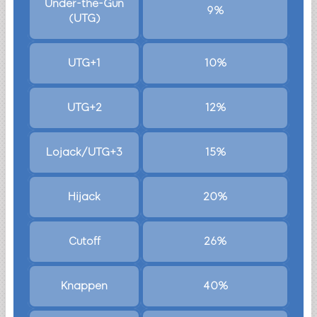
Under-the-Gun
9%
(UTG)
UTG+1
10%
UTG+2
12%
Lojack/UTG+3
15%
Hijack
20%
Cutoff
26%
Knappen
40%