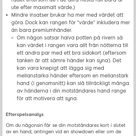
ute efter maximalt värde.)
Mindre insatser brukar ha mer med värdet att
göra. Dock kan rangen för ”värde” inkludera mer
än bara premiumhänder.
Om någon satsar halva potten på rivern så
kan värdet i rangen vara allt från nötterna till
ett andra par med ett bra sidokort (eftersom
tanken är att sämre händer kan syna). Det
kan vara knepigt att lägga sig med
mellanstarka händer eftersom en mellanstark
hand (i genomsnitt) kan slå tillräckligt många
av händerna i din motståndares hand range
för att motivera att syna.
Efterspelsanalys
Om du någonsin får se din motståndares kort i slutet
av en hand, antingen vid en showdown eller om de