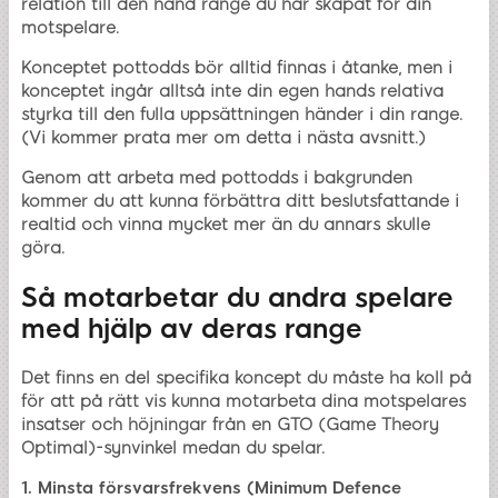
relation till den hand range du har skapat för din
motspelare.
Konceptet pottodds bör alltid finnas i åtanke, men i
konceptet ingår alltså inte din egen hands relativa
styrka till den fulla uppsättningen händer i din range.
(Vi kommer prata mer om detta i nästa avsnitt.)
Genom att arbeta med pottodds i bakgrunden
kommer du att kunna förbättra ditt beslutsfattande i
realtid och vinna mycket mer än du annars skulle
göra.
Så motarbetar du andra spelare
med hjälp av deras range
Det finns en del specifika koncept du måste ha koll på
för att på rätt vis kunna motarbeta dina motspelares
insatser och höjningar från en GTO (Game Theory
Optimal)-synvinkel medan du spelar.
1. Minsta försvarsfrekvens (Minimum Defence