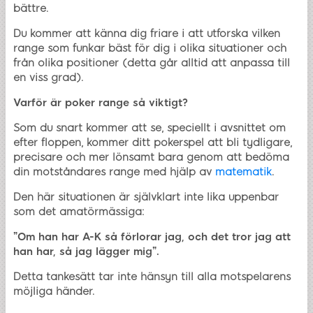
bättre.
Du kommer att känna dig friare i att utforska vilken
range som funkar bäst för dig i olika situationer och
från olika positioner (detta går alltid att anpassa till
en viss grad).
Varför är poker range så viktigt?
Som du snart kommer att se, speciellt i avsnittet om
efter floppen, kommer ditt pokerspel att bli tydligare,
precisare och mer lönsamt bara genom att bedöma
din motståndares range med hjälp av
matematik
.
Den här situationen är självklart inte lika uppenbar
som det amatörmässiga:
”Om han har A-K så förlorar jag, och det tror jag att
han har, så jag lägger mig”.
Detta tankesätt tar inte hänsyn till alla motspelarens
möjliga händer.