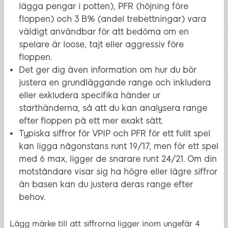
lägga pengar i potten), PFR (höjning före
floppen) och 3 B% (andel trebettningar) vara
väldigt användbar för att bedöma om en
spelare är loose, tajt eller aggressiv före
floppen.
Det ger dig även information om hur du bör
justera en grundläggande range och inkludera
eller exkludera specifika händer ur
starthänderna, så att du kan analysera range
efter floppen på ett mer exakt sätt.
Typiska siffror för VPIP och PFR för ett fullt spel
kan ligga någonstans runt 19/17, men för ett spel
med 6 max, ligger de snarare runt 24/21. Om din
motståndare visar sig ha högre eller lägre siffror
än basen kan du justera deras range efter
behov.
Lägg märke till att siffrorna ligger inom ungefär 4