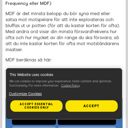
Frequency eller MDF)
MDF är det minsta belopp du bör syna med eller
satsa mot motspelare för att inte exploateras och
bluffas ut ur potten (för att du kastar korten för ofta).
Med andra ord visar din minsta försvarsfrekvens hur
ofta och hur mycket av din range du ska försvara, så
att du inte kastar korten för ofta mot motståndarens
insatser.
MDF beräknas så här:
Pottens storlek/(pottens storlek +
This Website uses cookies
insatsens storlek)
We use cookies to improve your experience, tailor content and optimize
functionality. For more information:
Cookie Policy
Customize Cookies
ACCEPT ESSENTIAL
ACCEPT
COOKIES ONLY
Motståndarens
Minimum Defence
insats
Frequency (MDF)