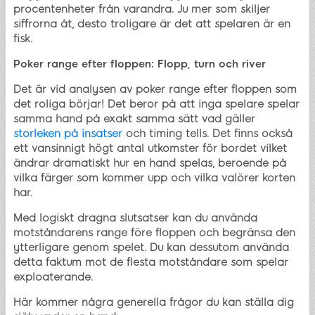
procentenheter från varandra. Ju mer som skiljer
siffrorna åt, desto troligare är det att spelaren är en
fisk.
Poker range efter floppen: Flopp, turn och river
Det är vid analysen av poker range efter floppen som
det roliga börjar! Det beror på att inga spelare spelar
samma hand på exakt samma sätt vad gäller
storleken på insatser
och timing tells. Det finns också
ett vansinnigt högt antal utkomster för bordet vilket
ändrar dramatiskt hur en hand spelas, beroende på
vilka färger som kommer upp och vilka valörer korten
har.
Med logiskt dragna slutsatser kan du använda
motståndarens range före floppen och begränsa den
ytterligare genom spelet. Du kan dessutom använda
detta faktum mot de flesta motståndare som spelar
exploaterande.
Här kommer några generella frågor du kan ställa dig