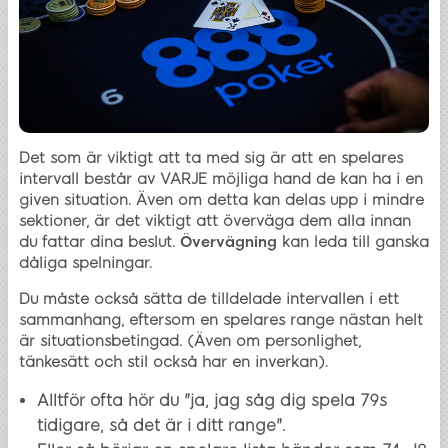
Det som är viktigt att ta med sig är att en spelares
intervall består av VARJE möjliga hand de kan ha i en
given situation. Även om detta kan delas upp i mindre
sektioner, är det viktigt att överväga dem alla innan
du fattar dina beslut.
Övervägning
kan leda till ganska
dåliga spelningar.
Du måste också sätta de tilldelade intervallen i ett
sammanhang, eftersom en spelares range nästan helt
är situationsbetingad. (Även om personlighet,
tänkesätt och stil också har en inverkan).
Alltför ofta hör du "ja, jag såg dig spela 79s
tidigare, så det är i ditt range".