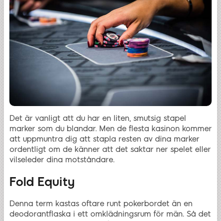
Det är vanligt att du har en liten, smutsig stapel
marker som du blandar. Men de flesta kasinon kommer
att uppmuntra dig att stapla resten av dina marker
ordentligt om de känner att det saktar ner spelet eller
vilseleder dina motståndare.
Fold Equity
Denna term kastas oftare runt pokerbordet än en
deodorantflaska i ett omklädningsrum för män. Så det