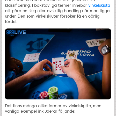
hört förut men som kanske är lite generös i sin
klassificering. I bokstavliga termer innebär
vinkelskjuta
att göra en slug eller avsiktlig handling när man ligger
under. Den som vinkelskjuter försöker få en oärlig
fördel.
Det finns många olika former av vinkelskytte, men
vanliga exempel inkluderar följande: