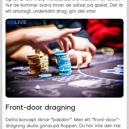
hur de kommer svara innan de satsar på spelet. Det är
ett smutsigt, underkänt drag; gör det inte!
Front-door dragning
Detta koncept liknar "bakdörr". Men ett "front-door"-
dragning skulle göras på floppen. Du hör inte den här