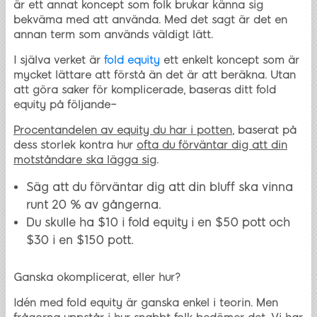
är ett annat koncept som folk brukar känna sig
bekväma med att använda. Med det sagt är det en
annan term som används väldigt lätt.
I själva verket är
fold equity
ett enkelt koncept som är
mycket lättare att förstå än det är att beräkna. Utan
att göra saker för komplicerade, baseras ditt fold
equity på följande–
Procentandelen av equity du har i potten
, baserat på
dess storlek kontra hur
ofta du förväntar dig att din
motståndare ska lägga sig
.
Säg att du förväntar dig att din bluff ska vinna
runt 20 % av gångerna.
Du skulle ha $10 i fold equity i en $50 pott och
$30 i en $150 pott.
Ganska okomplicerat, eller hur?
Idén med fold equity är ganska enkel i teorin. Men