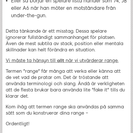
Eller så börjar en spelare lista händer som 74, J8
eller A6 när han möter en motståndare från
under-the-gun.
Detta tänkande är ett misstag. Dessa spelare
ignorerar fullständigt sammanhanget för platsen.
Även de mest subtila av stack, position eller mentala
skillnader kan helt förändra en situation.
Vi måste ta hänsyn till
allt
när vi utvärderar range.
Termen "range" får många att verka eller känna att
de vet vad de pratar om. Det är tröstande att
använda terminologi och slang. Ändå är verkligheten
att de flesta brukar bara använda lite "fake it" tills du
klarar det.
Kom ihåg att termen range ska användas på samma
sätt som du konstruerar dina range –
Ordentligt!