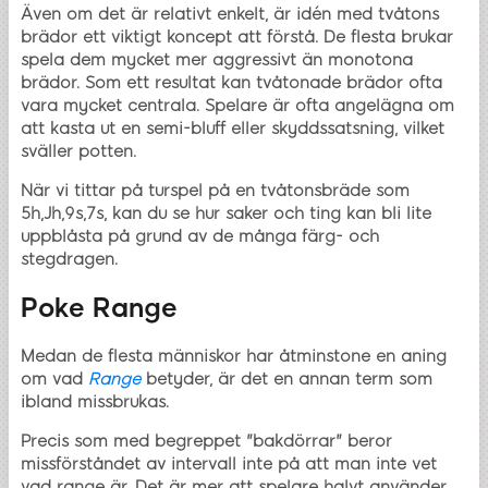
Även om det är relativt enkelt, är idén med tvåtons
brädor ett viktigt koncept att förstå. De flesta brukar
spela dem mycket mer aggressivt än monotona
brädor. Som ett resultat kan tvåtonade brädor ofta
vara mycket centrala. Spelare är ofta angelägna om
att kasta ut en semi-bluff eller skyddssatsning, vilket
sväller potten.
När vi tittar på turspel på en tvåtonsbräde som
5h,Jh,9s,7s, kan du se hur saker och ting kan bli lite
uppblåsta på grund av de många färg- och
stegdragen.
Poke Range
Medan de flesta människor har åtminstone en aning
om vad
Range
betyder, är det en annan term som
ibland missbrukas.
Precis som med begreppet "bakdörrar" beror
missförståndet av intervall inte på att man inte vet
vad range är. Det är mer att spelare halvt använder