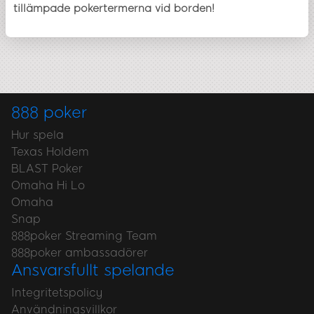
tillämpade pokertermerna vid borden!
888 poker
Hur spela
Texas Holdem
BLAST Poker
Omaha Hi Lo
Omaha
Snap
888poker Streaming Team
888poker ambassadörer
Ansvarsfullt spelande
Integritetspolicy
Användningsvillkor