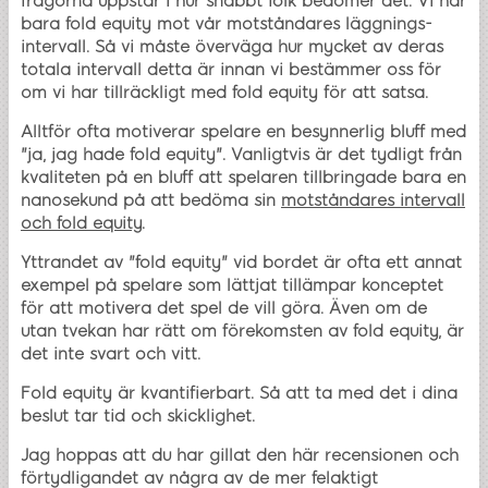
frågorna uppstår i hur snabbt folk bedömer det. Vi har
bara fold equity mot vår motståndares läggnings-
intervall. Så vi måste överväga hur mycket av deras
totala intervall detta är innan vi bestämmer oss för
om vi har tillräckligt med fold equity för att satsa.
Alltför ofta motiverar spelare en besynnerlig bluff med
"ja, jag hade fold equity". Vanligtvis är det tydligt från
kvaliteten på en bluff att spelaren tillbringade bara en
nanosekund på att bedöma sin
motståndares intervall
och fold equity
.
Yttrandet av "fold equity" vid bordet är ofta ett annat
exempel på spelare som lättjat tillämpar konceptet
för att motivera det spel de vill göra. Även om de
utan tvekan har rätt om förekomsten av fold equity, är
det inte svart och vitt.
Fold equity är kvantifierbart. Så att ta med det i dina
beslut tar tid och skicklighet.
Jag hoppas att du har gillat den här recensionen och
förtydligandet av några av de mer felaktigt