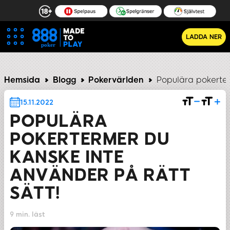
LADDA NER
Front-door dragning
Tvåtons-bräde
Poke Rang
Hemsida
Blogg
Pokervärlden
Populära pokerter
15.11.2022
POPULÄRA
POKERTERMER DU
KANSKE INTE
ANVÄNDER PÅ RÄTT
SÄTT!
9 min. läst
DELA