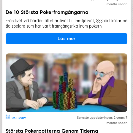
months sedan
De 10 Största Pokerframgångarna
Från livet vid borden till affärslivet till familjelivet, 888port kollar på
tio spelare som har varit framgångsrika inom pokern.
Läs mer
Senaste uppdateringen: 2 years 7
06.11.2019
months sedan
Största Pokerpotterna Genom Tiderna