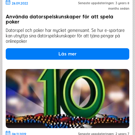
Senaste uppdateringen: 3 years 8
28.09.2022
months sedan
Använda datorspelskunskaper för att spela
poker
Datorspel och poker har mycket gemensamt. Se hur e-sportare
kan utnyttja sina datorspelskunskaper för att tjäna pengar på
onlinepoker
Läs mer
Senaste uppdateringen: 2 years 7
08.11.2019