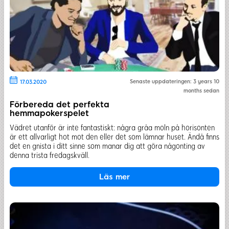
Senaste uppdateringen: 3 years 10
17.03.2020
months sedan
Förbereda det perfekta
hemmapokerspelet
Vädret utanför är inte fantastiskt: några gråa moln på horisonten
är ett allvarligt hot mot den eller det som lämnar huset. Ändå finns
det en gnista i ditt sinne som manar dig att göra någonting av
denna trista fredagskväll.
Läs mer