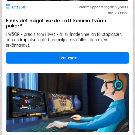
Senaste uppdateringen: 3 years 11
17.12.2019
months sedan
Finns det något värde i att komma tvåa i
poker?
I WSOP - precis som i livet - är skillnaden mellan förstaplatsen
och andraplatsen inte bara miljontals dollar, utan även
erkännandet.
Läs mer