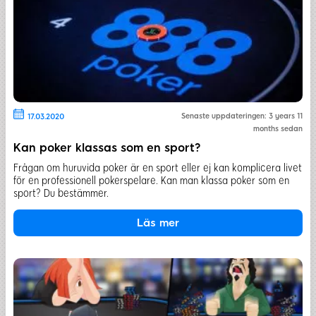
Senaste uppdateringen: 3 years 11
17.03.2020
months sedan
Kan poker klassas som en sport?
Frågan om huruvida poker är en sport eller ej kan komplicera livet
för en professionell pokerspelare. Kan man klassa poker som en
sport? Du bestämmer.
Läs mer