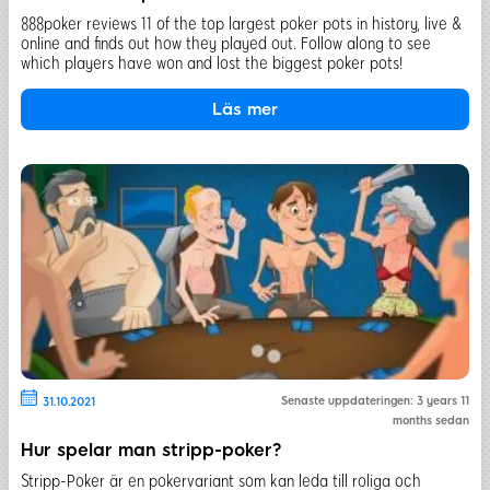
888poker reviews 11 of the top largest poker pots in history, live &
online and finds out how they played out. Follow along to see
which players have won and lost the biggest poker pots!
Läs mer
Senaste uppdateringen: 3 years 11
31.10.2021
months sedan
Hur spelar man stripp-poker?
Stripp-Poker är en pokervariant som kan leda till roliga och