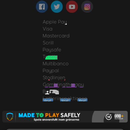
Apple Pay
Visa
Mastercard
Scrill
Paysafe
Trustly
Multibanco
Paypal
Stodlinjen
Gamblingtherapy
Bankid
Lotteriinspektionen