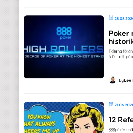
28.08.202
Poker 
histori
Tiderna förä
$ blir allt p
By
Lee
21.06.202
12 Refe
888poker unde