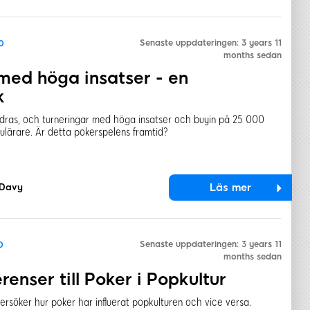
Senaste uppdateringen: 3 years 11
0
months sedan
med höga insatser - en
k
ndras, och turneringar med höga insatser och buyin på 25 000
opulärare. Är detta pokerspelens framtid?
Läs mer
 Davy
Senaste uppdateringen: 3 years 11
0
months sedan
renser till Poker i Popkultur
rsöker hur poker har influerat popkulturen och vice versa.