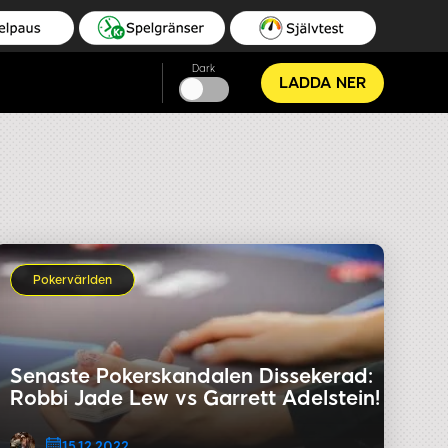
Dark
LADDA NER
Pokervärlden
Senaste Pokerskandalen Dissekerad:
Robbi Jade Lew vs Garrett Adelstein!
15.12.2022