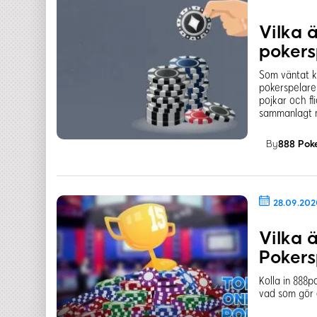
Vilka 
pokers
Som väntat ka
pokerspelare 
pojkar och fl
sammanlagt n
kortspelare s
konkurrenter 
By
888 Pok
28.09.202
Vilka 
Pokers
Kolla in 888p
vad som gör d