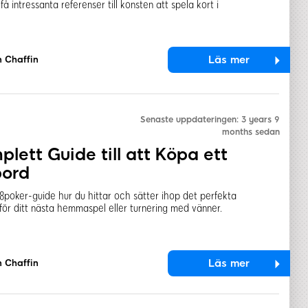
å intressanta referenser till konsten att spela kort i
Läs mer
 Chaffin
Senaste uppdateringen: 3 years 9
months sedan
plett Guide till att Köpa ett
bord
8poker-guide hur du hittar och sätter ihop det perfekta
ör ditt nästa hemmaspel eller turnering med vänner.
Läs mer
 Chaffin