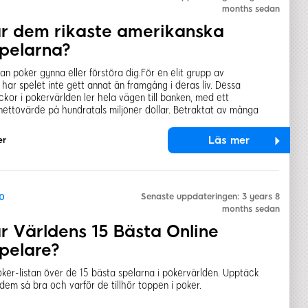
months sedan
är dem rikaste amerikanska
pelarna?
n poker gynna eller förstöra dig.För en elit grupp av
har spelet inte gett annat än framgång i deras liv. Dessa
ickor i pokervärlden ler hela vägen till banken, med ett
ettovärde på hundratals miljoner dollar. Betraktat av många
om ett ”krig av nötning” handlar poker om att övervinna dina
med alla tillgängliga medel.
Läs mer
er
Senaste uppdateringen: 3 years 8
0
months sedan
är Världens 15 Bästa Online
pelare?
oker-listan över de 15 bästa spelarna i pokervärlden. Upptäck
em så bra och varför de tillhör toppen i poker.