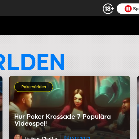
RLDEN
Pokervärlden
Hur Poker Krossade 7 Populära
Videospel!
16.12.2022
By
Sean Chaffin