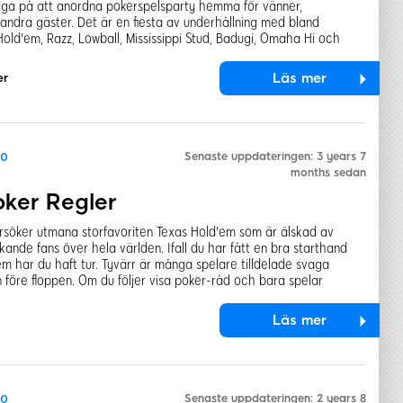
liga på att anordna pokerspelsparty hemma för vänner,
andra gäster. Det är en fiesta av underhållning med bland
old'em, Razz, Lowball, Mississippi Stud, Badugi, Omaha Hi och
 Alla får vara kasino dealer på ett Pokerparty Game - det är
let!
Läs mer
er
Senaste uppdateringen: 3 years 7
20
months sedan
oker Regler
örsöker utmana storfavoriten Texas Hold'em som är älskad av
rkande fans över hela världen. Ifall du har fått en bra starthand
em har du haft tur. Tyvärr är många spelare tilldelade svaga
före floppen. Om du följer visa poker-råd och bara spelar
änder kan du behöva vänta ut fler rundor än du faktiskt spelar.
finns mycket variation i Texas Hold'em, kan det här vara lite av
Läs mer
 för pokerspelare.
Senaste uppdateringen: 2 years 8
20