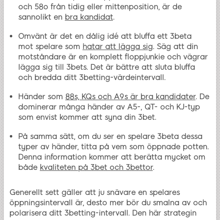
och 58o från tidig eller mittenposition, är de
sannolikt en
bra kandidat
.
Omvänt är det en dålig idé att bluffa ett 3beta
mot spelare som
hatar att lägga sig
. Säg att din
motståndare är en komplett floppjunkie och vägrar
lägga sig till 3bets. Det är bättre att sluta bluffa
och bredda ditt 3betting-värdeintervall.
Händer som
88s, KQs och A9s är bra kandidater
. De
dominerar många händer av A5-, QT- och KJ-typ
som envist kommer att syna din 3bet.
På samma sätt, om du ser en spelare 3beta dessa
typer av händer, titta på vem som öppnade potten.
Denna information kommer att berätta mycket om
både
kvaliteten på 3bet och 3bettor
.
Generellt sett gäller att ju snävare en spelares
öppningsintervall är, desto mer bör du smalna av och
polarisera ditt 3betting-intervall. Den här strategin