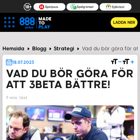
LADDA NER
re?
Ditt mål:
Motiveringen:
Situationen:
Ditt 
Hemsida
Blogg
Strategi
Vad du bör göra för att
18.07.2023
VAD DU BÖR GÖRA FÖR
ATT 3BETA BÄTTRE!
9 min. läst
DELA