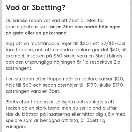
Vad är 3betting?
Du kanske redan vet vad ett 3bet är. Men för
grundlighetens skull
är en 3bet den andra höjningen
på gata eller en pokerhand.
Säg att en motståndare höjer till $20 i ett $2/$5-spel
före floppen, och att en andra spelare gör det $60, till
exempel. Insatsen på $60 skulle vara en 3bet (blinds
och den ursprungliga höjningen är 1:a respektive 2:a
satsningen).
I en situation efter floppen där en spelare satsar $20,
höjs till $60 och sedan återhöjer till $170, skulle $170-
satsningen vara en 3bet.
3bets efter floppen är sällsynta och vanligtvis ett
tecken på en stark hand, men du ser ibland bluffar.
När du klättrar på insatserna eller hittar dig själv med
spelare som är benägna att tilta, är 3betting
vanligare.