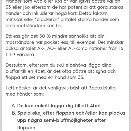
Händer som A5o eller K3s är vanligtvis bättre val än
33 eller j6o eftersom de har potential att göra starka
händer och inkluderar höga kort. Detta faktum
minskar eller "blockerar" antalet starka händer som
dina motståndare kan ha.
Ett ess gör det 50 % mindre sannolikt att din
motståndare har pocket-ess, till exempel. Det minskar
också antalet AK-, AQ- eller AJ-kombinationer från 16
till 9 vardera.
Dessutom, eftersom du skulle behöva lägga dina
bluffar till en 4bet, är det ofta bättre att syna och
floppa ett set med en hand som 33.
I ett nötskal är det vanligtvis bäst att 3beta bluffa
med händer som:
Du kan enkelt lägga dig till ett 4bet.
Spela okej efter floppen och/eller kan plocka
upp några semi-bluffmöjligheter efter
floppen.