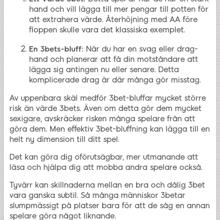
hand och vill lägga till mer pengar till potten för
att extrahera värde. Återhöjning med AA före
floppen skulle vara det klassiska exemplet.
En 3bets-bluff:
När du har en svag eller drag-
hand och planerar att få din motståndare att
lägga sig antingen nu eller senare. Detta
komplicerade drag är där många gör misstag.
Av uppenbara skäl medför 3bet-bluffar mycket större
risk än värde 3bets. Även om detta gör dem mycket
sexigare, avskräcker risken många spelare från att
göra dem. Men effektiv 3bet-bluffning kan lägga till en
helt ny dimension till ditt spel.
Det kan göra dig oförutsägbar, mer utmanande att
läsa och hjälpa dig att mobba andra spelare också.
Tyvärr kan skillnaderna mellan en bra och dålig 3bet
vara ganska subtil. Så många människor 3betar
slumpmässigt på platser bara för att de såg en annan
spelare göra något liknande.