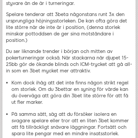
styvare än de är i turneringar.
Spelare tenderar att 3beta någonstans runt 3x den
ursprungliga höjningsstorleken. De kan ofta göra det
lite större när de inte är i position, (denna storlek
minskar pottoddsen de ger sina motståndare i
position.)
Du ser liknande trender i början och mitten av
pokerturneringar också. När stackarna når djupet 15-
25bb gör de ökande blinds och ICM-trycket att gå all-
in som en 3bet mycket mer attraktiv.
Kom dock ihåg att det inte finns någon strikt regel
om storlek. Om du 3bettar en syning för värde kan
du överväga att göra din 3bet lite större för att få
ut fler marker.
På samma sätt, säg att du försöker isolera en
svagare spelare eller tror att en liten 3bet kommer
att få tillräckligt snävare läggningar. Fortsätt och
spara lite pengar med en mindre insatsstorlek.