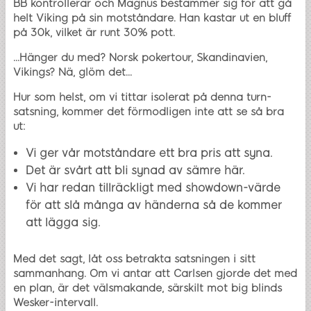
BB kontrollerar och Magnus bestämmer sig för att gå
helt Viking på sin motståndare. Han kastar ut en bluff
på 30k, vilket är runt 30% pott.
...Hänger du med? Norsk pokertour, Skandinavien,
Vikings? Nä, glöm det...
Hur som helst, om vi tittar isolerat på denna turn-
satsning, kommer det förmodligen inte att se så bra
ut:
Vi ger vår motståndare ett bra pris att syna.
Det är svårt att bli synad av sämre här.
Vi har redan tillräckligt med showdown-värde
för att slå många av händerna så de kommer
att lägga sig.
Med det sagt, låt oss betrakta satsningen i sitt
sammanhang. Om vi ​​antar att Carlsen gjorde det med
en plan, är det välsmakande, särskilt mot big blinds
Wesker-intervall.