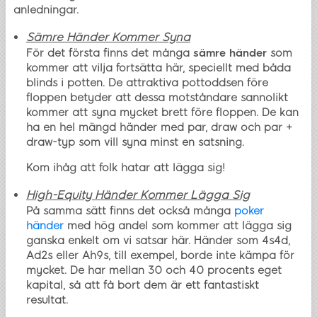
anledningar.
Sämre Händer Kommer Syna
För det första finns det många
sämre händer
som
kommer att vilja fortsätta här, speciellt med båda
blinds i potten. De attraktiva pottoddsen före
floppen betyder att dessa motståndare sannolikt
kommer att syna mycket brett före floppen. De kan
ha en hel mängd händer med par, draw och par +
draw-typ som vill syna minst en satsning.
Kom ihåg att folk hatar att lägga sig!
High-Equity Händer Kommer Lägga Sig
På samma sätt finns det också många
poker
händer
med hög andel som kommer att lägga sig
ganska enkelt om vi satsar här. Händer som 4s4d,
Ad2s eller Ah9s, till exempel, borde inte kämpa för
mycket. De har mellan 30 och 40 procents eget
kapital, så att få bort dem är ett fantastiskt
resultat.