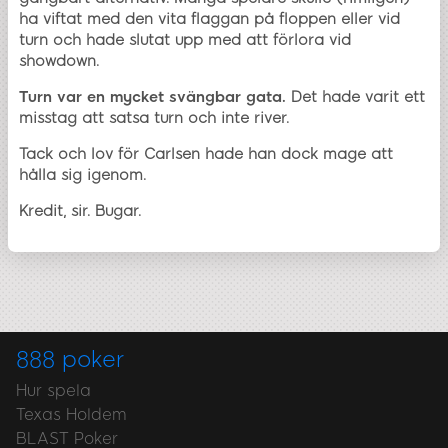
ha viftat med den vita flaggan på floppen eller vid
turn och hade slutat upp med att förlora vid
showdown.
Turn var en mycket svängbar gata.
Det hade varit ett
misstag att satsa turn och inte river.
Tack och lov för Carlsen hade han dock mage att
hålla sig igenom.
Kredit, sir. Bugar.
888 poker
Hur spela
Texas Holdem
BLAST Poker