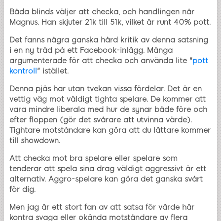
Båda blinds väljer att checka, och handlingen når
Magnus. Han skjuter 21k till 51k, vilket är runt 40% pott.
Det fanns några ganska hård kritik av denna satsning
i en ny tråd på ett Facebook-inlägg. Många
argumenterade för att checka och använda lite "
pott
kontroll
" istället.
Denna pjäs har utan tvekan vissa fördelar. Det är en
vettig väg mot väldigt tighta spelare. De kommer att
vara mindre liberala med hur de synar både före och
efter floppen (gör det svårare att utvinna värde).
Tightare motståndare kan göra att du lättare kommer
till showdown.
Att checka mot bra spelare eller spelare som
tenderar att spela sina drag väldigt aggressivt är ett
alternativ. Aggro-spelare kan göra det ganska svårt
för dig.
Men jag är ett stort fan av att satsa för värde här
kontra svaga eller okända motståndare av flera