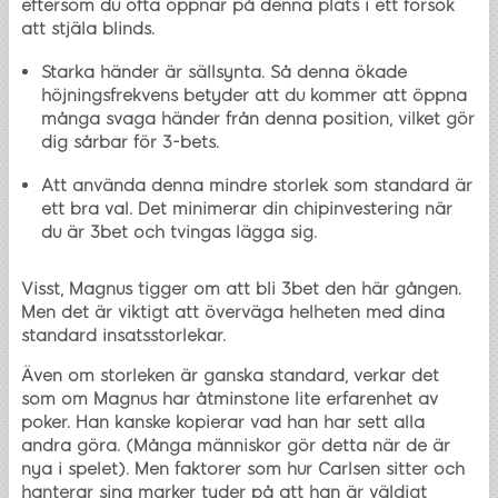
eftersom du ofta öppnar på denna plats i ett försök
att stjäla blinds.
Starka händer är sällsynta. Så denna ökade
höjningsfrekvens betyder att du kommer att öppna
många svaga händer från denna position, vilket gör
dig sårbar för 3-bets.
Att använda denna mindre storlek som standard är
ett bra val. Det minimerar din chipinvestering när
du är 3bet och tvingas lägga sig.
Visst, Magnus tigger om att bli 3bet den här gången.
Men det är viktigt att överväga helheten med dina
standard insatsstorlekar.
Även om storleken är ganska standard, verkar det
som om Magnus har åtminstone lite erfarenhet av
poker. Han kanske kopierar vad han har sett alla
andra göra. (Många människor gör detta när de är
nya i spelet). Men faktorer som hur Carlsen sitter och
hanterar sina marker tyder på att han är väldigt