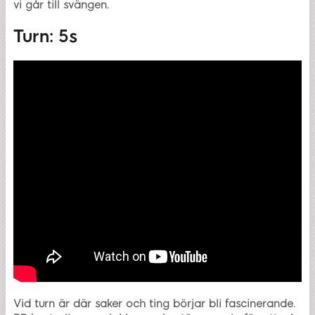
vi går till svängen.
Turn: 5s
Vid turn är där saker och ting börjar bli fascinerande.