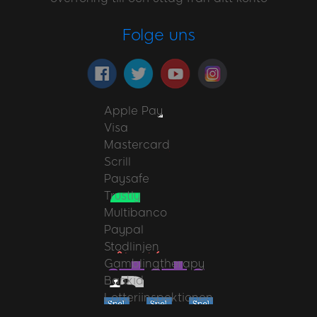
Folge uns
Apple Pay
Visa
Mastercard
Scrill
Paysafe
Trustly
Multibanco
Paypal
Stodlinjen
Gamblingtherapy
Bankid
Lotteriinspektionen