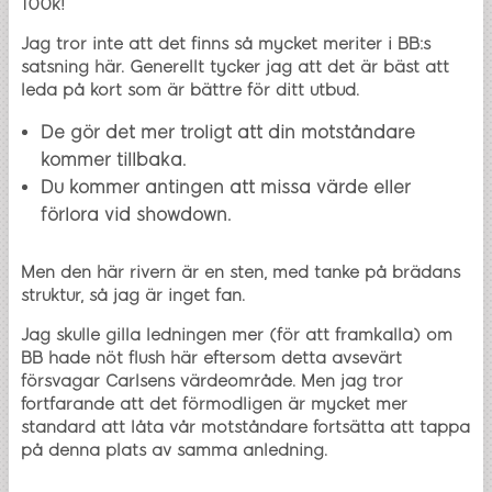
100k!
Jag tror inte att det finns så mycket meriter i BB:s
satsning här. Generellt tycker jag att det är bäst att
leda på kort som är bättre för ditt utbud.
De gör det mer troligt att din motståndare
kommer tillbaka.
Du kommer antingen att missa värde eller
förlora vid showdown.
Men den här rivern är en sten, med tanke på brädans
struktur, så jag är inget fan.
Jag skulle gilla ledningen mer (för att framkalla) om
BB hade nöt flush här eftersom detta avsevärt
försvagar Carlsens värdeområde. Men jag tror
fortfarande att det förmodligen är mycket mer
standard att låta vår motståndare fortsätta att tappa
på denna plats av samma anledning.