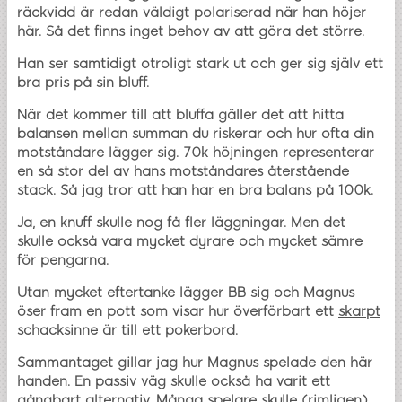
räckvidd är redan väldigt polariserad när han höjer
här. Så det finns inget behov av att göra det större.
Han ser samtidigt otroligt stark ut och ger sig själv ett
bra pris på sin bluff.
När det kommer till att bluffa gäller det att hitta
balansen mellan summan du riskerar och hur ofta din
motståndare lägger sig. 70k höjningen representerar
en så stor del av hans motståndares återstående
stack. Så jag tror att han har en bra balans på 100k.
Ja, en knuff skulle nog få fler läggningar. Men det
skulle också vara mycket dyrare och mycket sämre
för pengarna.
Utan mycket eftertanke lägger BB sig och Magnus
öser fram en pott som visar hur överförbart ett
skarpt
schacksinne är till ett pokerbord
.
Sammantaget gillar jag hur Magnus spelade den här
handen. En passiv väg skulle också ha varit ett
gångbart alternativ. Många spelare skulle (rimligen)