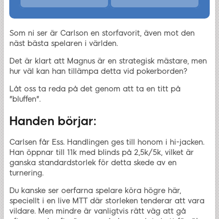
Som ni ser är Carlson en storfavorit, även mot den
näst bästa spelaren i världen.
Det är klart att Magnus är en strategisk mästare, men
hur väl kan han tillämpa detta vid pokerborden?
Låt oss ta reda på det genom att ta en titt på
"bluffen".
Handen börjar:
Carlsen får Ess. Handlingen ges till honom i hi-jacken.
Han öppnar till 11k med blinds på 2,5k/5k, vilket är
ganska standardstorlek för detta skede av en
turnering.
Du kanske ser oerfarna spelare köra högre här,
speciellt i en live MTT där storleken tenderar att vara
vildare. Men mindre är vanligtvis rätt väg att gå