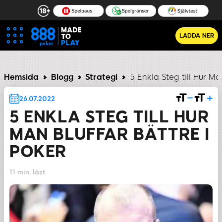
LADDA NER
t?
Steg 3: Vem Gynnar Bordet?
Steg 4: Är Bluffen M
Hemsida
Blogg
Strategi
5 Enkla Steg till Hur Ma
26.07.2022
5 ENKLA STEG TILL HUR
MAN BLUFFAR BÄTTRE I
POKER
11 min. läst
DELA