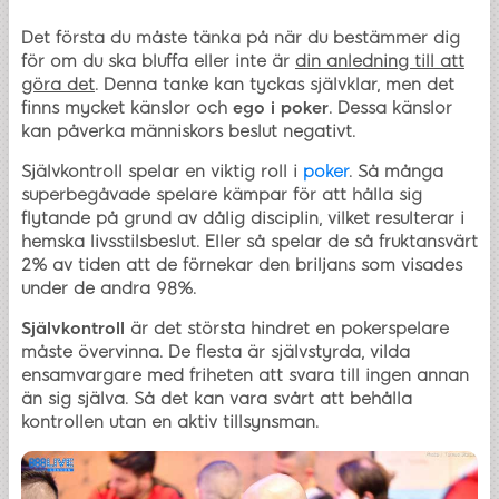
Det första du måste tänka på när du bestämmer dig
för om du ska bluffa eller inte är
din anledning till att
göra det
. Denna tanke kan tyckas självklar, men det
finns mycket känslor och
ego i poker
. Dessa känslor
kan påverka människors beslut negativt.
Självkontroll spelar en viktig roll i
poker
. Så många
superbegåvade spelare kämpar för att hålla sig
flytande på grund av dålig disciplin, vilket resulterar i
hemska livsstilsbeslut. Eller så spelar de så fruktansvärt
2% av tiden att de förnekar den briljans som visades
under de andra 98%.
Självkontroll
är det största hindret en pokerspelare
måste övervinna. De flesta är självstyrda, vilda
ensamvargare med friheten att svara till ingen annan
än sig själva. Så det kan vara svårt att behålla
kontrollen utan en aktiv tillsynsman.