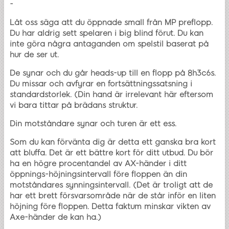
-
Låt oss säga att du öppnade small från MP preflopp.
Du har aldrig sett spelaren i big blind förut. Du kan
inte göra några antaganden om spelstil baserat på
hur de ser ut.
De synar och du går heads-up till en flopp på 8h3c6s.
Du missar och avfyrar en fortsättningssatsning i
standardstorlek. (Din hand är irrelevant här eftersom
vi bara tittar på brädans struktur.
Din motståndare synar och turen är ett ess.
Som du kan förvänta dig är detta ett ganska bra kort
att bluffa. Det är ett bättre kort för ditt utbud. Du bör
ha en högre procentandel av AX-händer i ditt
öppnings-höjningsintervall före floppen än din
motståndares synningsintervall. (Det är troligt att de
har ett brett försvarsområde när de står inför en liten
höjning före floppen. Detta faktum minskar vikten av
Axe-händer de kan ha.)