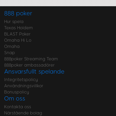
888 poker
Hur spela
Texas Holdem
BLAST Poker
Omaha Hi Lo
Omaha
Snap
888poker Streaming Team
888poker ambassadörer
Ansvarsfullt spelande
Integritetspolicy
Användningsvillkor
Bonuspolicy
Om oss
Kontakta oss
Närstående bolag