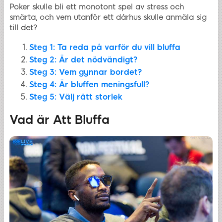
Poker skulle bli ett monotont spel av stress och
smärta, och vem utanför ett dårhus skulle anmäla sig
till det?
Steg 1: Ta reda på varför du vill bluffa
Steg 2: Är det nödvändigt?
Steg 3: Vem gynnar bordet?
Steg 4: Är bluffen meningsfull?
Steg 5: Välj rätt storlek
Vad är Att Bluffa