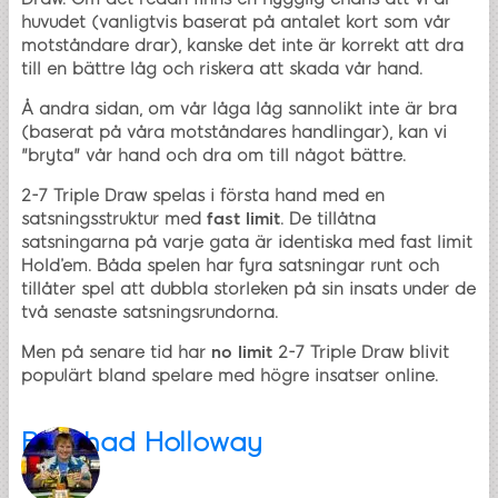
huvudet (vanligtvis baserat på antalet kort som vår
motståndare drar), kanske det inte är korrekt att dra
till en bättre låg och riskera att skada vår hand.
Å andra sidan, om vår låga låg sannolikt inte är bra
(baserat på våra motståndares handlingar), kan vi
"bryta" vår hand och dra om till något bättre.
2-7 Triple Draw spelas i första hand med en
satsningsstruktur med
fast limit
. De tillåtna
satsningarna på varje gata är identiska med fast limit
Hold’em. Båda spelen har fyra satsningar runt och
tillåter spel att dubbla storleken på sin insats under de
två senaste satsningsrundorna.
Men på senare tid har
no limit
2-7 Triple Draw blivit
populärt bland spelare med högre insatser online.
By
Chad Holloway