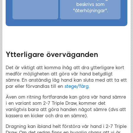
beskrivs som
"återhöjningar".
Ytterligare överväganden
Det är viktigt att komma ihåg att dra ytterligare kort
medför möjligheten att göra vår hand betydligt
sämre. En anständig låg hand kan sluta med att ta ett
par eller förvandlas till en
stege/färg
.
Även om ritning fortfarande kan göra vår hand sämre
i en variant som 2-7 Triple Draw, kommer det
vanligtvis bara att göra handen något sämre (dvs att
kassera en kicker och dra en sämre).
Dragning kan ibland helt förstöra vår hand i 2-7 Triple
Draw. Om det redan finns en hygglig chans att vi är