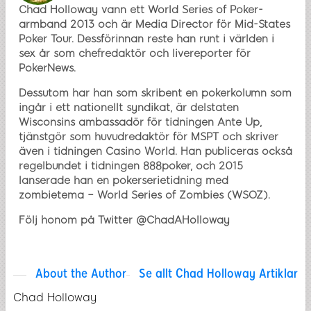
Chad Holloway vann ett World Series of Poker-
armband 2013 och är Media Director för Mid-States
Poker Tour. Dessförinnan reste han runt i världen i
sex år som chefredaktör och livereporter för
PokerNews.
Dessutom har han som skribent en pokerkolumn som
ingår i ett nationellt syndikat, är delstaten
Wisconsins ambassadör för tidningen Ante Up,
tjänstgör som huvudredaktör för MSPT och skriver
även i tidningen Casino World. Han publiceras också
regelbundet i tidningen 888poker, och 2015
lanserade han en pokerserietidning med
zombietema – World Series of Zombies (WSOZ).
Följ honom på Twitter @ChadAHolloway
About the Author
Se allt Chad Holloway Artiklar
Chad Holloway