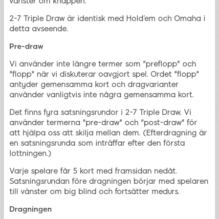
vänster om knappen.
2-7 Triple Draw är identisk med Hold’em och Omaha i
detta avseende.
Pre-draw
Vi använder inte längre termer som "preflopp" och
"flopp" när vi diskuterar oavgjort spel. Ordet "flopp"
antyder gemensamma kort och dragvarianter
använder vanligtvis inte några gemensamma kort.
Det finns fyra satsningsrundor i 2-7 Triple Draw. Vi
använder termerna "pre-draw" och "post-draw" för
att hjälpa oss att skilja mellan dem. (Efterdragning är
en satsningsrunda som inträffar efter den första
lottningen.)
Varje spelare får 5 kort med framsidan nedåt.
Satsningsrundan före dragningen börjar med spelaren
till vänster om big blind och fortsätter medurs.
Dragningen