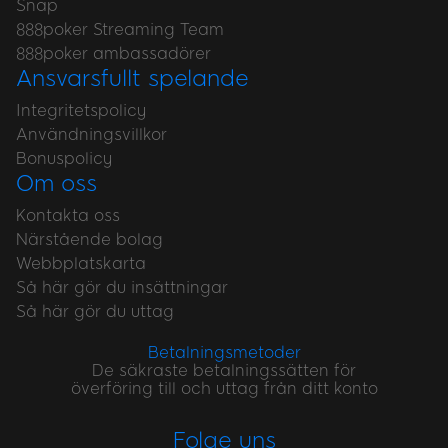
Snap
888poker Streaming Team
888poker ambassadörer
Ansvarsfullt spelande
Integritetspolicy
Användningsvillkor
Bonuspolicy
Om oss
Kontakta oss
Närstående bolag
Webbplatskarta
Så här gör du insättningar
Så här gör du uttag
Betalningsmetoder
De säkraste betalningssätten för
överföring till och uttag från ditt konto
Folge uns