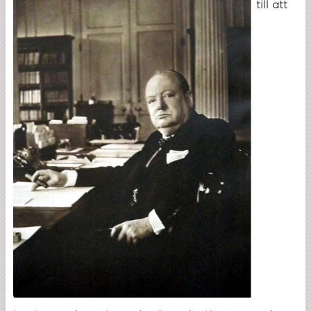
till att