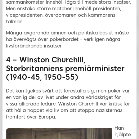
sammankomster innehöll låga till medelstora insatser.
Men enstaka större matcher innehöll presidenten,
vicepresidenten, överdomaren och kammarens
talman.
Många avgörande ämnen och politiska beslut måste
ha övervägts över pokerbordet - verkligen några
livsförändrande insatser.
4 – Winston Churchill,
Storbritanniens premiärminister
(1940-45, 1950-55)
Det kan tyckas svårt att föreställa sig, men poker var
en vanlig del av livet under andra världskriget för
vissa allierade ledare. Winston Churchill var kritisk för
att hålla hoppet vid liv om att stoppa nazisternas
framfart över Europa.
Han
hjälpte