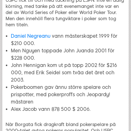
USPC fick till och med täckning på ESPN. Inte en dålig
körning, med tanke på att evenemanget inte var en
del av World Series of Poker eller World Poker Tour.
Men den innehöll flera tungviktare i poker som tog
hem titeln.
Daniel Negreanu
vann mästerskapet 1999 för
$210 000.
Men Nguyen toppade John Juanda 2001 för
$228 000.
John Hennigan kom ut på topp 2002 för $216
000, med Erik Seidel som tvåa det året och
2003.
Pokerboomen gav ännu större spelare och
prispotter, med pokerproffs och Jeopardy!
mästaren
Alex Jacob vann 878 500 $ 2006.
När Borgata fick dragkraft bland pokerspelare på
2000-talet avtog pokerns popularitet. Och USPC