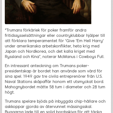
"Trumans förkärlek för poker framför andra
fritidssysselsättningar eller countryklubbar hjälper till
att förklara temperamentet för 'Give 'Em Hell Harry'
under amerikanska arbetskonflikter, heta krig med
Japan och Nordkorea, och det kalla kriget med
Ryssland och Kina”, noterar McManus i Cowboys Full.
En intressant anteckning om Trumans poker-
presidentskap är bordet han använde som värd för
sina spel. 1949 gav tre civila entreprenörer från U.S.
Naval Stations skåpaffär honom ett utsmyckat bord.
Mahognybordet mätte 58 tum i diameter och 28 tum
högt.
Trumans spelare bjöds på inbyggda chip-hållare och
askkoppar gjorda av återvunnet mässingsskal.
Byggarna lade till en solid bordsskiva för att täcka