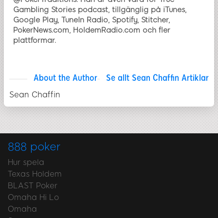
Gambling Stories podcast, tillgänglig på iTunes,
Google Play, TuneIn Radio, Spotify, Stitcher,
PokerNews.com, HoldemRadio.com och fler
plattformar.
About the Author
Se allt Sean Chaffin Artiklar
Sean Chaffin
888 poker
Hur spela
Texas Holdem
BLAST Poker
Omaha Hi Lo
Omaha