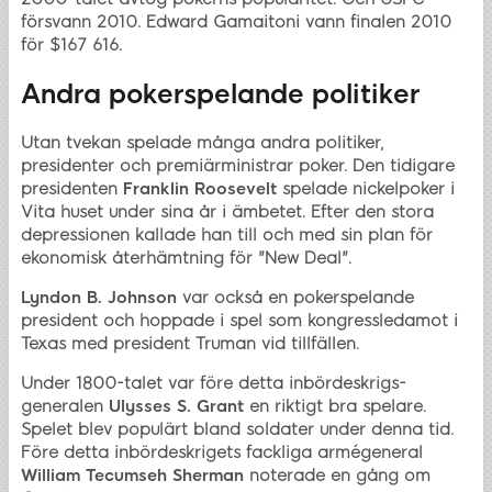
försvann 2010. Edward Gamaitoni vann finalen 2010
för $167 616.
Andra pokerspelande politiker
Utan tvekan spelade många andra politiker,
presidenter och premiärministrar poker. Den tidigare
presidenten
Franklin Roosevelt
spelade nickelpoker i
Vita huset under sina år i ämbetet. Efter den stora
depressionen kallade han till och med sin plan för
ekonomisk återhämtning för "New Deal".
Lyndon B. Johnson
var också en pokerspelande
president och hoppade i spel som kongressledamot i
Texas med president Truman vid tillfällen.
Under 1800-talet var före detta inbördeskrigs-
generalen
Ulysses S. Grant
en riktigt bra spelare.
Spelet blev populärt bland soldater under denna tid.
Före detta inbördeskrigets fackliga armégeneral
William Tecumseh Sherman
noterade en gång om