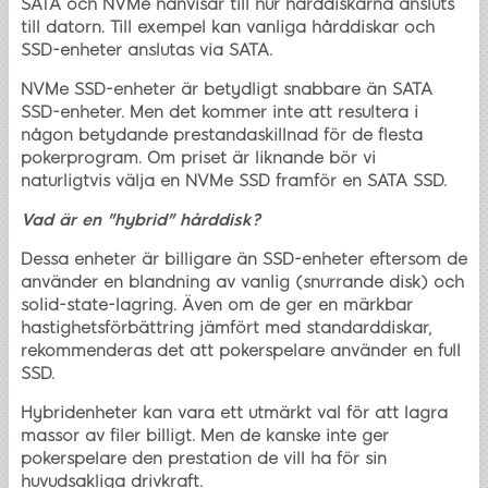
SATA och NVMe hänvisar till hur hårddiskarna ansluts
till datorn. Till exempel kan vanliga hårddiskar och
SSD-enheter anslutas via SATA.
NVMe SSD-enheter är betydligt snabbare än SATA
SSD-enheter. Men det kommer inte att resultera i
någon betydande prestandaskillnad för de flesta
pokerprogram. Om priset är liknande bör vi
naturligtvis välja en NVMe SSD framför en SATA SSD.
Vad är en "hybrid" hårddisk?
Dessa enheter är billigare än SSD-enheter eftersom de
använder en blandning av vanlig (snurrande disk) och
solid-state-lagring. Även om de ger en märkbar
hastighetsförbättring jämfört med standarddiskar,
rekommenderas det att pokerspelare använder en full
SSD.
Hybridenheter kan vara ett utmärkt val för att lagra
massor av filer billigt. Men de kanske inte ger
pokerspelare den prestation de vill ha för sin
huvudsakliga drivkraft.