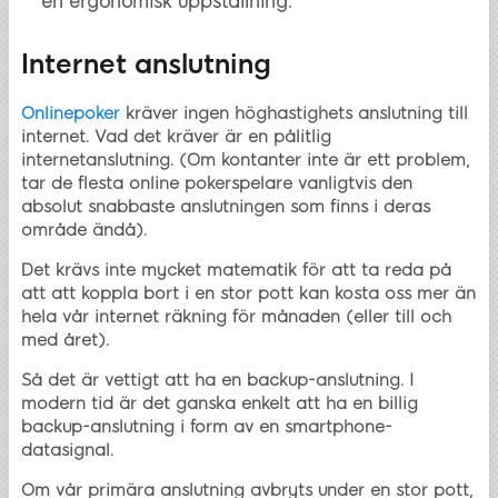
en ergonomisk uppställning.
Internet anslutning
Onlinepoker
kräver ingen höghastighets anslutning till
internet. Vad det kräver är en pålitlig
internetanslutning. (Om kontanter inte är ett problem,
tar de flesta online pokerspelare vanligtvis den
absolut snabbaste anslutningen som finns i deras
område ändå).
Det krävs inte mycket matematik för att ta reda på
att att koppla bort i en stor pott kan kosta oss mer än
hela vår internet räkning för månaden (eller till och
med året).
Så det är vettigt att ha en backup-anslutning. I
modern tid är det ganska enkelt att ha en billig
backup-anslutning i form av en smartphone-
datasignal.
Om vår primära anslutning avbryts under en stor pott,