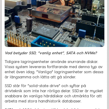
Vad betyder SSD, "vanlig enhet", SATA och NVMe?
Tidigare lagringsenheter använde snurrande diskar.
Vissa system levereras fortfarande med denna typ av
enhet även idag. "Vanliga" lagringsenheter som dessa
är långsamma och lätta att gå sönder.
SSD står för "solid-state drive" och syftar på
drivteknik som inte har rörliga delar. SSD:er är mycket
snabbare än vanliga hårddiskar och utmärkta för att
arbeta med stora handhistorik databaser.