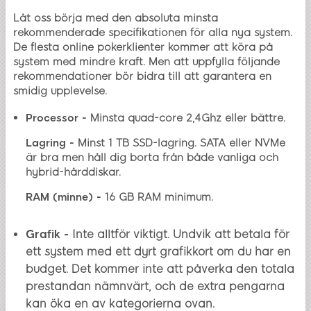
Låt oss börja med den absoluta minsta
rekommenderade specifikationen för alla nya system.
De flesta online pokerklienter kommer att köra på
system med mindre kraft. Men att uppfylla följande
rekommendationer bör bidra till att garantera en
smidig upplevelse.
Processor -
Minsta quad-core 2,4Ghz eller bättre.
Lagring -
Minst 1 TB SSD-lagring. SATA eller NVMe
är bra men håll dig borta från både vanliga och
hybrid-hårddiskar.
RAM (minne) -
16 GB RAM minimum.
Grafik -
Inte alltför viktigt. Undvik att betala för
ett system med ett dyrt grafikkort om du har en
budget. Det kommer inte att påverka den totala
prestandan nämnvärt, och de extra pengarna
kan öka en av kategorierna ovan.