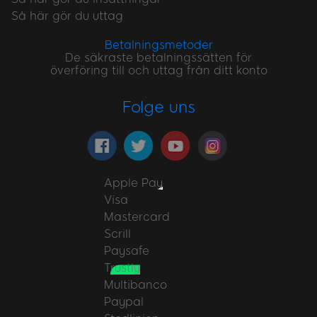
Så här gör du uttag
Betalningsmetoder
De säkraste betalningssätten för
överföring till och uttag från ditt konto
Folge uns
Apple Pay
Visa
Mastercard
Scrill
Paysafe
Trustly
Multibanco
Paypal