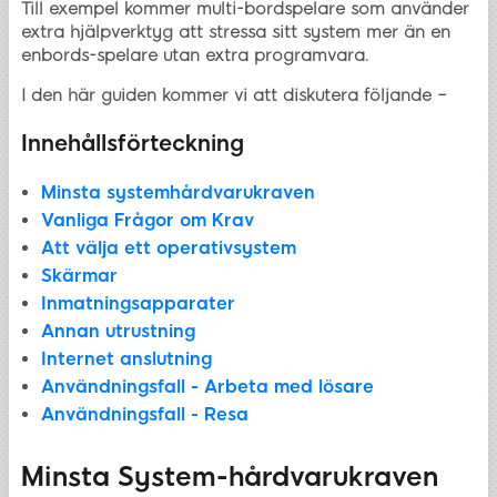
Till exempel kommer multi-bordspelare som använder
extra hjälpverktyg att stressa sitt system mer än en
enbords-spelare utan extra programvara.
I den här guiden kommer vi att diskutera följande –
Innehållsförteckning
Minsta systemhårdvarukraven
Vanliga Frågor om Krav
Att välja ett operativsystem
Skärmar
Inmatningsapparater
Annan utrustning
Internet anslutning
Användningsfall - Arbeta med lösare
Användningsfall - Resa
Minsta System-hårdvarukraven