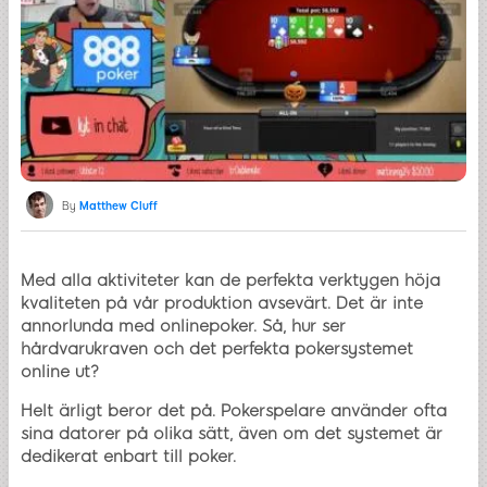
By
Matthew Cluff
Med alla aktiviteter kan de perfekta verktygen höja
kvaliteten på vår produktion avsevärt. Det är inte
annorlunda med onlinepoker. Så, hur ser
hårdvarukraven och det perfekta pokersystemet
online ut?
Helt ärligt beror det på. Pokerspelare använder ofta
sina datorer på olika sätt, även om det systemet är
dedikerat enbart till poker.