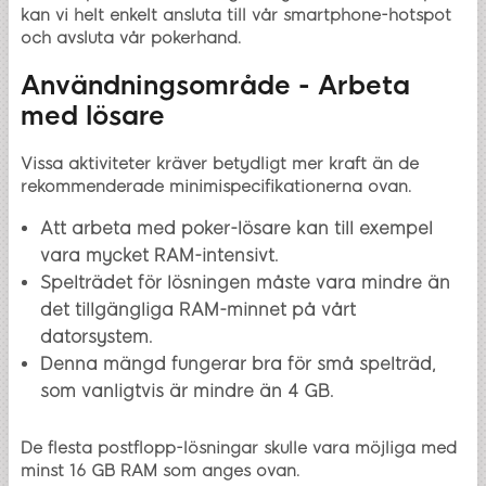
kan vi helt enkelt ansluta till vår smartphone-hotspot
och avsluta vår pokerhand.
Användningsområde - Arbeta
med lösare
Vissa aktiviteter kräver betydligt mer kraft än de
rekommenderade minimispecifikationerna ovan.
Att arbeta med poker-lösare kan till exempel
vara mycket RAM-intensivt.
Spelträdet för lösningen måste vara mindre än
det tillgängliga RAM-minnet på vårt
datorsystem.
Denna mängd fungerar bra för små spelträd,
som vanligtvis är mindre än 4 GB.
De flesta postflopp-lösningar skulle vara möjliga med
minst 16 GB RAM som anges ovan.