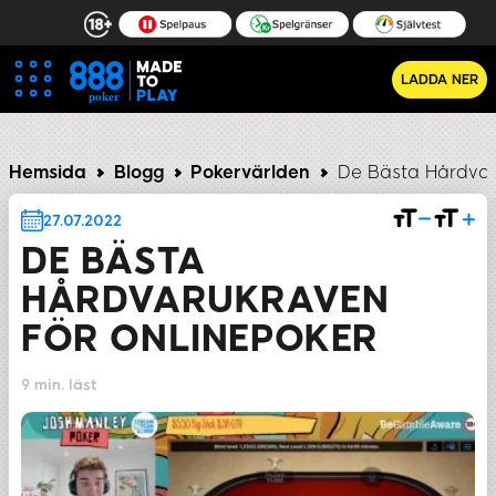
LADDA NER
Skärmar
Inmatningsapparater
Annan Utrustning
Hemsida
Blogg
Pokervärlden
De Bästa Hårdvar
27.07.2022
DE BÄSTA
HÅRDVARUKRAVEN
FÖR ONLINEPOKER
9 min. läst
DELA