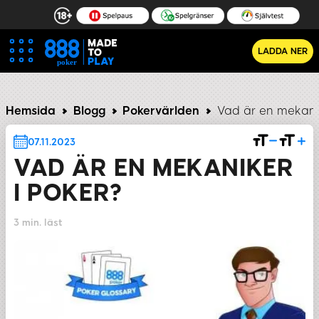
LADDA NER
niker blir påkommen?
Vad är falsk blandning med en ko
Hemsida
Blogg
Pokervärlden
Vad är en mekanik
07.11.2023
VAD ÄR EN MEKANIKER
I POKER?
3 min. läst
DELA