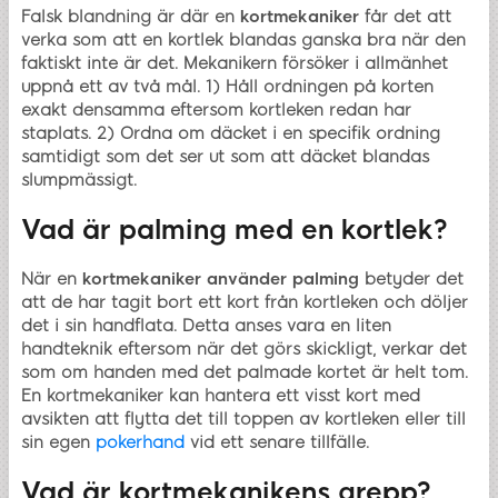
Falsk blandning är där en
kortmekaniker
får det att
verka som att en kortlek blandas ganska bra när den
faktiskt inte är det. Mekanikern försöker i allmänhet
uppnå ett av två mål. 1) Håll ordningen på korten
exakt densamma eftersom kortleken redan har
staplats. 2) Ordna om däcket i en specifik ordning
samtidigt som det ser ut som att däcket blandas
slumpmässigt.
Vad är palming med en kortlek?
När en
kortmekaniker
använder
palming
betyder det
att de har tagit bort ett kort från kortleken och döljer
det i sin handflata. Detta anses vara en liten
handteknik eftersom när det görs skickligt, verkar det
som om handen med det palmade kortet är helt tom.
En kortmekaniker kan hantera ett visst kort med
avsikten att flytta det till toppen av kortleken eller till
sin egen
pokerhand
vid ett senare tillfälle.
Vad är kortmekanikens grepp?