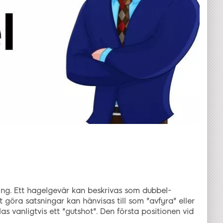
DELA
ring. Ett hagelgevär kan beskrivas som dubbel-
tt göra satsningar kan hänvisas till som "avfyra" eller
as vanligtvis ett "gutshot". Den första positionen vid