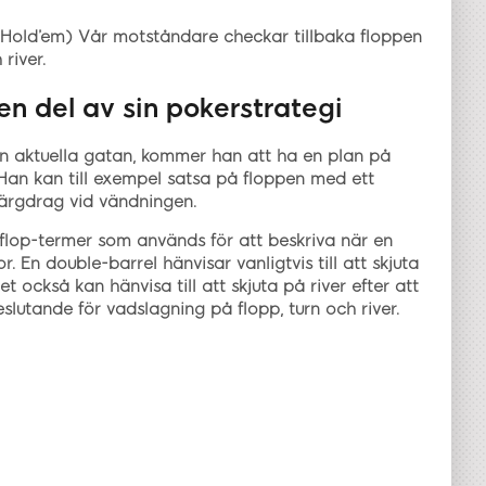
(Hold’em) Vår motståndare checkar tillbaka floppen
river.
n del av sin pokerstrategi
n aktuella gatan, kommer han att ha en plan på
 Han kan till exempel satsa på floppen med ett
 färgdrag vid vändningen.
flop-termer som används för att beskriva när en
. En double-barrel hänvisar vanligtvis till att skjuta
t också kan hänvisa till att skjuta på river efter att
teslutande för vadslagning på flopp, turn och river.