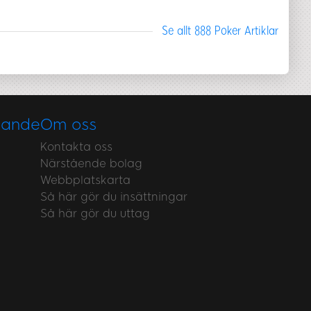
Se allt 888 Poker Artiklar
elande
Om oss
Kontakta oss
Närstående bolag
Webbplatskarta
Så här gör du insättningar
Så här gör du uttag