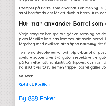
Exempel på Barrel som används i en mening ->
så vi bestämde oss för att dubbla barrel turn och 
Hur man använder Barrel som e
Varje gång en bra spelare gör en satsning på de
plats för vilka kort han kommer att spela barrel.
färgdrag med avsikten att släppa
barreling
sitt
Termerna
double-barrel
och
triple-barrel
är post
spelare skjuter över två-gator respektive tre-gator
på turn efter att ha skjutit på floppen, även om de
ha skjutit vid turn. Termen trippel-barrel gäller u
Se Även
Gutshot
,
Position
By
888 Poker