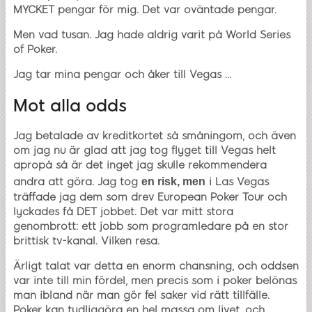
MYCKET pengar för mig. Det var oväntade pengar.
Men vad tusan. Jag hade aldrig varit på World Series
of Poker.
Jag tar mina pengar och åker till Vegas ...
Mot alla odds
Jag betalade av kreditkortet så småningom, och även
om jag nu är glad att jag tog flyget till Vegas helt
apropå så är det inget jag skulle rekommendera
andra att göra. Jag tog
en risk, men
i Las Vegas
träffade jag dem som drev European Poker Tour och
lyckades få DET jobbet. Det var mitt stora
genombrott: ett jobb som programledare på en stor
brittisk tv-kanal. Vilken resa.
Ärligt talat var detta en enorm chansning, och oddsen
var inte till min fördel, men precis som i poker belönas
man ibland när man gör fel saker vid rätt tillfälle.
Poker kan tydliggöra en hel massa om livet, och