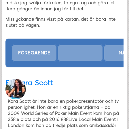
måste jag svälja förtreten, ta nya tag och göra fel
flera gånger än innan jag får till det.
Misslyckande finns visst på kartan, det är bara inte
slutet på vägen.
FÖREGÅENDE
NÄS
By
Kara Scott
Kara Scott är inte bara en pokerpresentatör och tv-
personlighet. Hon är en riktig pokerstjärna – på
2009 World Series of Poker Main Event kom hon på
238:e plats och på 2016 888Live Local Main Event i
London kom hon på tredje plats som ambassadör