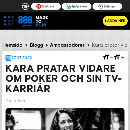
LADDA NER
Det ska vara personligt
Det ska inte vara för personli
Hemsida
Blogg
Ambassadörer
Kara pratar vida
27.07.2022
KARA PRATAR VIDARE
OM POKER OCH SIN TV-
KARRIÄR
9 min. läst
DELA