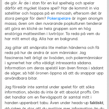
de gör. Är de i stan för en kul spelhelg och spelar
därför ett mycket lösare spel? Har de kommit in via
satelliter och hoppas på en mincash, eftersom det är
stora pengar för dem?
Pokerspelare
är ingen anonym
massa, även om den nuvarande popkulturen tenderar
att göra en kliché av hela gruppen som en hög
enstöriga mattesnillen i luvtröjor. Ta reda på vem du
har mitt emot dig. Alla har en bakgrund.
Jag gillar att småprata lite mellan händerna och få
reda på hur de andra är som människor. Jag
fascineras helt ärligt av livsöden, och pokermänniskor
i synnerhet har ofta väldigt intressanta sådana.
Information om deras spelstil kan även finnas i sådant
de säger, så håll öronen öppna så att du snappar upp
användbara bitar.
Jag föreslår inte samtal under spelet för att söka
information, såvida du inte är ett absolut proffs. Om
det handlar om en flervägspott är samtal mitt i
handen uppenbart tabu. Även under heads-up
faktiskt
,
då risken är stor att du avslöjar mer information än du