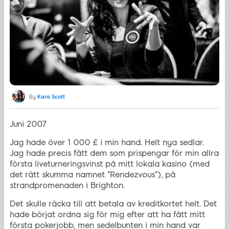
By
Kara Scott
Juni 2007
Jag hade över 1 000 £ i min hand. Helt nya sedlar.
Jag hade precis fått dem som prispengar för min allra
första liveturneringsvinst på mitt lokala kasino (med
det rätt skumma namnet ”Rendezvous”), på
strandpromenaden i Brighton.
Det skulle räcka till att betala av kreditkortet helt. Det
hade börjat ordna sig för mig efter att ha fått mitt
första pokerjobb, men sedelbunten i min hand var