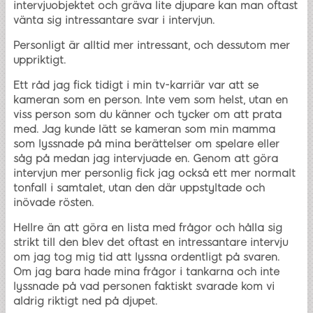
intervjuobjektet och gräva lite djupare kan man oftast
vänta sig intressantare svar i intervjun.
Personligt är alltid mer intressant, och dessutom mer
uppriktigt.
Ett råd jag fick tidigt i min tv-karriär var att se
kameran som en person. Inte vem som helst, utan en
viss person som du känner och tycker om att prata
med. Jag kunde lätt se kameran som min mamma
som lyssnade på mina berättelser om spelare eller
såg på medan jag intervjuade en. Genom att göra
intervjun mer personlig fick jag också ett mer normalt
tonfall i samtalet, utan den där uppstyltade och
inövade rösten.
Hellre än att göra en lista med frågor och hålla sig
strikt till den blev det oftast en intressantare intervju
om jag tog mig tid att lyssna ordentligt på svaren.
Om jag bara hade mina frågor i tankarna och inte
lyssnade på vad personen faktiskt svarade kom vi
aldrig riktigt ned på djupet.