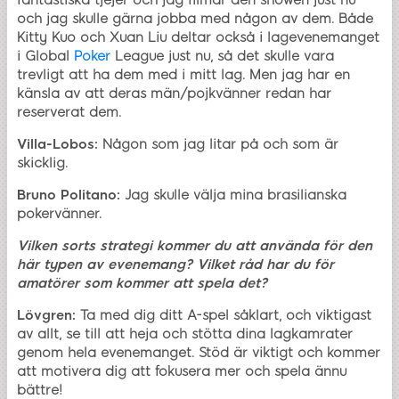
fantastiska tjejer och jag filmar den showen just nu
och jag skulle gärna jobba med någon av dem. Både
Kitty Kuo och Xuan Liu deltar också i lagevenemanget
i Global
Poker
League just nu, så det skulle vara
trevligt att ha dem med i mitt lag. Men jag har en
känsla av att deras män/pojkvänner redan har
reserverat dem.
Villa-Lobos:
Någon som jag litar på och som är
skicklig.
Bruno Politano:
Jag skulle välja mina brasilianska
pokervänner.
Vilken sorts strategi kommer du att använda för den
här typen av evenemang? Vilket råd har du för
amatörer som kommer att spela det?
Lövgren:
Ta med dig ditt A-spel såklart, och viktigast
av allt, se till att heja och stötta dina lagkamrater
genom hela evenemanget. Stöd är viktigt och kommer
att motivera dig att fokusera mer och spela ännu
bättre!