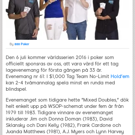
By
888 Poker
Den 6 juli kommer världsserien 2016 i poker som
officiellt sponsras av oss, att vara värd för ett tag
lagevenemang för första gången på 33 år.
Evenemang nr 61: I $1,000 Tag Team No-Limit
Hold'em
kan 2-4 tvåmannalag spela minst en runda med
blindspel.
Evenemanget som tidigare hette "Mixed Doubles," dök
helt enkelt upp på WSOP-schemat under fem år från
1979 till 1983. Tidigare vinnare av evenemanget
inkluderar Jim och Donna Doman (1983), David
Sklansky och Dani Kelly (1982), Frank Cardone och
Juanda Matthews (1981), A.J. Myers och Lynn Harvey