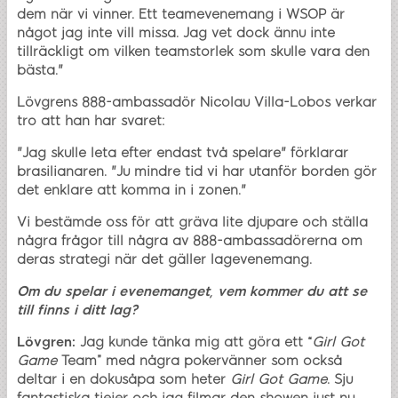
dem när vi vinner. Ett teamevenemang i WSOP är
något jag inte vill missa. Jag vet dock ännu inte
tillräckligt om vilken teamstorlek som skulle vara den
bästa."
Lövgrens 888-ambassadör Nicolau Villa-Lobos verkar
tro att han har svaret:
"Jag skulle leta efter endast två spelare" förklarar
brasilianaren. "Ju mindre tid vi har utanför borden gör
det enklare att komma in i zonen."
Vi bestämde oss för att gräva lite djupare och ställa
några frågor till några av 888-ambassadörerna om
deras strategi när det gäller lagevenemang.
Om du spelar i evenemanget, vem kommer du att se
till finns i ditt lag?
Lövgren:
Jag kunde tänka mig att göra ett “
Girl Got
Game
Team” med några pokervänner som också
deltar i en dokusåpa som heter
Girl Got Game
. Sju