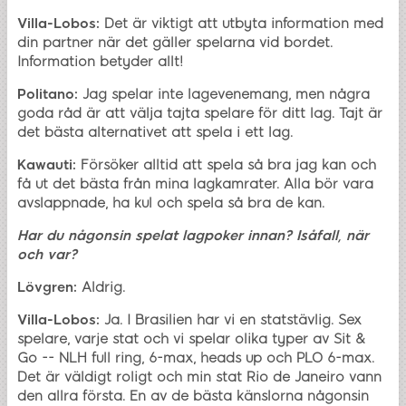
Villa-Lobos:
Det är viktigt att utbyta information med
din partner när det gäller spelarna vid bordet.
Information betyder allt!
Politano:
Jag spelar inte lagevenemang, men några
goda råd är att välja tajta spelare för ditt lag. Tajt är
det bästa alternativet att spela i ett lag.
Kawauti:
Försöker alltid att spela så bra jag kan och
få ut det bästa från mina lagkamrater. Alla bör vara
avslappnade, ha kul och spela så bra de kan.
Har du någonsin spelat lagpoker innan? Isåfall, när
och var?
Lövgren:
Aldrig.
Villa-Lobos:
Ja. I Brasilien har vi en statstävlig. Sex
spelare, varje stat och vi spelar olika typer av Sit &
Go -- NLH full ring, 6-max, heads up och PLO 6-max.
Det är väldigt roligt och min stat Rio de Janeiro vann
den allra första. En av de bästa känslorna någonsin