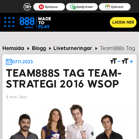
LADDA NER
Team888 tycker till
Hemsida
Blogg
Liveturneringar
Team888s Tag 
07.11.2023
TEAM888S TAG TEAM-
STRATEGI 2016 WSOP
4 min. läst
DELA