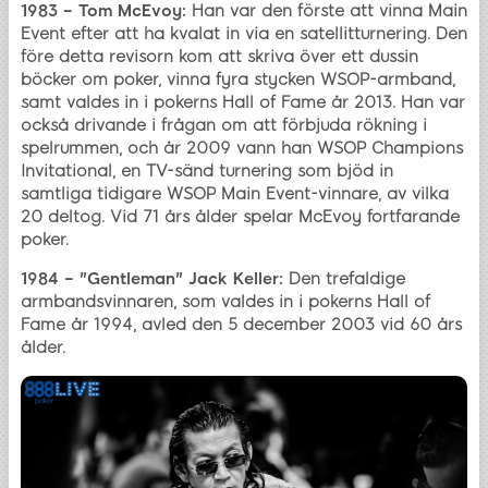
1983 – Tom McEvoy:
Han var den förste att vinna Main
Event efter att ha kvalat in via en satellitturnering. Den
före detta revisorn kom att skriva över ett dussin
böcker om poker, vinna fyra stycken WSOP-armband,
samt valdes in i pokerns Hall of Fame år 2013. Han var
också drivande i frågan om att förbjuda rökning i
spelrummen, och år 2009 vann han WSOP Champions
Invitational, en TV-sänd turnering som bjöd in
samtliga tidigare WSOP Main Event-vinnare, av vilka
20 deltog. Vid 71 års ålder spelar McEvoy fortfarande
poker.
1984 – "Gentleman" Jack Keller:
Den trefaldige
armbandsvinnaren, som valdes in i pokerns Hall of
Fame år 1994, avled den 5 december 2003 vid 60 års
ålder.