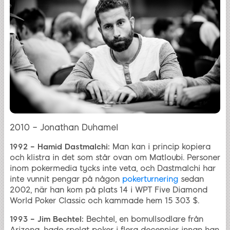
2010 – Jonathan Duhamel
1992 – Hamid Dastmalchi:
Man kan i princip kopiera
och klistra in det som står ovan om Matloubi. Personer
inom pokermedia tycks inte veta, och Dastmalchi har
inte vunnit pengar på någon
pokerturnering
sedan
2002, när han kom på plats 14 i WPT Five Diamond
World Poker Classic och kammade hem 15 303 $.
1993 – Jim Bechtel:
Bechtel, en bomullsodlare från
Arizona, hade spelat poker i flera decennier innan han