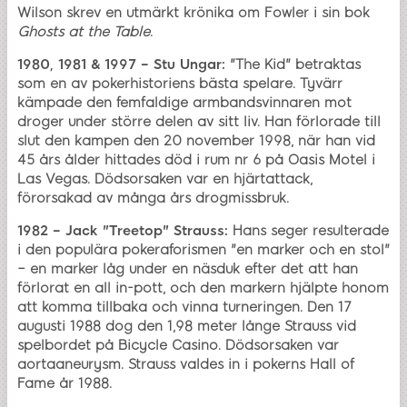
Wilson skrev en utmärkt krönika om Fowler i sin bok
Ghosts at the Table
.
1980, 1981 & 1997 – Stu Ungar:
"The Kid" betraktas
som en av pokerhistoriens bästa spelare. Tyvärr
kämpade den femfaldige armbandsvinnaren mot
droger under större delen av sitt liv. Han förlorade till
slut den kampen den 20 november 1998, när han vid
45 års ålder hittades död i rum nr 6 på Oasis Motel i
Las Vegas. Dödsorsaken var en hjärtattack,
förorsakad av många års drogmissbruk.
1982 – Jack "Treetop" Strauss:
Hans seger resulterade
i den populära pokeraforismen "en marker och en stol"
– en marker låg under en näsduk efter det att han
förlorat en all in-pott, och den markern hjälpte honom
att komma tillbaka och vinna turneringen. Den 17
augusti 1988 dog den 1,98 meter långe Strauss vid
spelbordet på Bicycle Casino. Dödsorsaken var
aortaaneurysm. Strauss valdes in i pokerns Hall of
Fame år 1988.