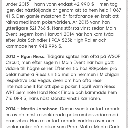
under 2013 – hann vann endast 42 990 $ – men tog
igen det nästföljande år genom att ta hem hela 1 067
41 5. Den gamle mästaren är fortfarande en kraft att
räkna med inom pokervärlden. År 2015 vann han
ytterligare 321 766 $. Hans största vinst sedan Main
Event-segern kom i januari 2014 när han kom tvåa
efter Jake Schindler i PCA $25k High Roller och
kammade hem 948 996 $.
2013 – Ryan Riess:
Tidigare syntes han ofta på WSOP
Circuit, men efter segern i Main Event har han gått
vidare till högre serier. Efter en tid hos 888poker pro
delar numera Riess sin tid mellan hemmen i Michigan
respektive Las Vegas, även om han ofta reser
internationellt för att spela poker. I april vann Riess
WPT Seminole Hard Rock Finale och kammade hem
716 088 $, hans näst största vinst i karriären.
2014 – Martin Jacobson:
Denne svensk är fortfarande
en av de mest respekterade pokerambassadörerna i
branschen. Han reser fortfarande världen över och
spelar poker på platser som Prag, Malta, Monte Carlo