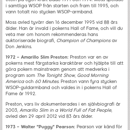
i samtliga WSOP från starten och fram till 1995, och
vann totalt nio stycken WSOP-armband.
Moss avled tyvärr den 16 december 1995 vid 88 års
ålder. Han är invald i pokerns Hall of Fame, och vill du
veta mer om honom rekommenderas hans
auktoriserade biografi,
Champion of Champions
av
Don Jenkins.
1972 – Amarillo Slim Preston:
Preston var en av
pokerns mest färgstarka karaktärer och hjälpte till att
göra pokern mainstream genom att medverka i
program som
The Tonight Show
,
Good Morning
America
och
60 Minutes
. Preston vann fyra stycken
WSOP-guldarmband och valdes in i pokerns Hall of
Fame år 1992.
Preston, vars liv dokumenterades i en självbiografi år
2003,
Amarillo Slim in a World Full of Fat People
,
avled den 29 april 2012 vid 83 års ålder.
1973 – Walter "Puggy" Pearson:
Pearson var känd för