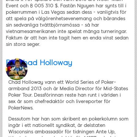
Event och 8 005 310 $. Fastän Nguyen har synts till i
pokerrummen i Las Vegas sedan dess - vanligtvis för
att spela på välgörenhetsevenemang och bärandes
sin sedvanliga tvättbjörnsmössa - så har
vietnamesamerikanen inte spelat många turneringar.
Faktum är att han inte tagit hem en enda vinst sedan
sin stora seger.
By
Chad Holloway
Chad Holloway vann ett World Series of Poker-
armband 2013 och är Media Director för Mid-States
Poker Tour. Dessförinnan reste han runt i världen i
sex år som chefredaktör och livereporter för
PokerNews.
Dessutom har han som skribent en pokerkolumn som
ingår i ett nationellt syndikat, är delstaten
Wisconsins ambassadör för tidningen Ante Up,