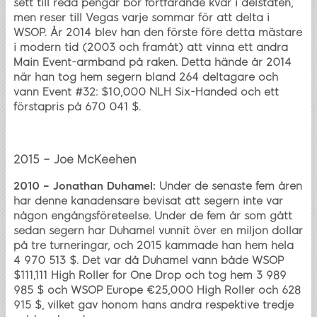
sett till reda pengar bor fortfarande kvar i delstaten,
men reser till Vegas varje sommar för att delta i
WSOP. År 2014 blev han den förste före detta mästare
i modern tid (2003 och framåt) att vinna ett andra
Main Event-armband på raken. Detta hände år 2014
när han tog hem segern bland 264 deltagare och
vann Event #32: $10,000 NLH Six-Handed och ett
förstapris på 670 041 $.
2015 – Joe McKeehen
2010 – Jonathan Duhamel:
Under de senaste fem åren
har denne kanadensare bevisat att segern inte var
någon engångsföreteelse. Under de fem år som gått
sedan segern har Duhamel vunnit över en miljon dollar
på tre turneringar, och 2015 kammade han hem hela
4 970 513 $. Det var då Duhamel vann både WSOP
$111,111 High Roller for One Drop och tog hem 3 989
985 $ och WSOP Europe €25,000 High Roller och 628
915 $, vilket gav honom hans andra respektive tredje