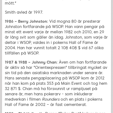
mött."
Smith avled år 1997.
1986 – Berry Johnston:
Vid mogna 80 år presterar
Johnston fortfarande på WSOP. Han vann pengar på
minst ett event varje år mellan 1982 och 2010, en 29
år lång svit som gäller än idag. Johnston, som varje år
deltar i WSOP, valdes in i pokerns Hall of Fame år
2004. Han har vunnit totalt 2 108 408 $ vid 67 olika
tillfällen på WSOP.
1987 & 1988 – Johnny Chan:
Även om han fortfarande
är aktiv så har "Orientexpressen" tillbringat mycket av
sin tid på den asiatiska marknaden under senare år.
Hans senaste pengaplacering på WSOP kom år 2012
när han kom på plats 353 på Main Event och tog hem
32 871 $. Chan må ha försvunnit ur rampljuset på
senare år, men hans pokerarv - som inkluderar
medverkan i filmen
Rounders
och en plats i pokerns
Hall of Fame år 2002 – är fast cementerat.