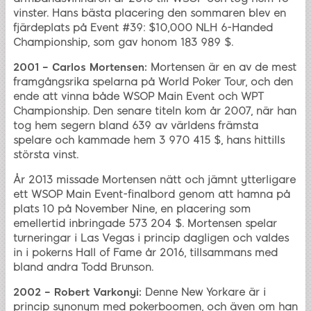
vinster. Hans bästa placering den sommaren blev en
fjärdeplats på Event #39: $10,000 NLH 6-Handed
Championship, som gav honom 183 989 $.
2001 – Carlos Mortensen:
Mortensen är en av de mest
framgångsrika spelarna på World Poker Tour, och den
ende att vinna både WSOP Main Event och WPT
Championship. Den senare titeln kom år 2007, när han
tog hem segern bland 639 av världens främsta
spelare och kammade hem 3 970 415 $, hans hittills
största vinst.
År 2013 missade Mortensen nätt och jämnt ytterligare
ett WSOP Main Event-finalbord genom att hamna på
plats 10 på November Nine, en placering som
emellertid inbringade 573 204 $. Mortensen spelar
turneringar i Las Vegas i princip dagligen och valdes
in i pokerns Hall of Fame år 2016, tillsammans med
bland andra Todd Brunson.
2002 – Robert Varkonyi:
Denne New Yorkare är i
princip synonym med pokerboomen, och även om han