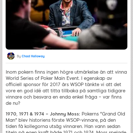
By
Chad Holloway
Inom pokern finns ingen högre utmärkelse än att vinna
World Series of Poker Main Event. I egenskap av
officiell sponsor för 2017 års WSOP tänkte vi att det
vore en god idé att titta tillbaka på samtliga tidigare
vinnare och besvara en enda enkel fråga – var finns
de nu?
1970, 1971 & 1974 – Johnny Moss:
Pokerns "Grand Old
Man" blev historiens förste WSOP-vinnare, på den
tiden få kollegorna utsåg vinnaren. Han vann sedan
titeln på egen kraft både 1971 och 1974. Moss spelade