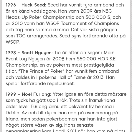
1996 – Huck Seed:
Seed har vunnit fyra armband och
är en känd vadslagare. Han vann 2009 års NBC
Heads-Up Poker Championship och 500 000 $, och
år 2010 vann han WSOP Tournament of Champions
och tog hem samma summa. Det var sista gången
som TOC arrangerades. Seed syns fortfarande ofta på
WSOP.
1998 – Scott Nguyen:
Tio år efter sin seger i Main
Event tog Nguyen år 2008 hem $50,000 H.O.R.S.E.
Championship, en av pokerns mest prestigefyllda
titlar. "The Prince of Poker" har vunnit fem armband
och valdes in i pokerns Hall of Fame år 2013. Han
spelar fortfarande regelbundet.
1999 – Noel Furlong:
Ytterligare en före detta mästare
som tycks ha gått upp i rök. Trots sin framskridna
ålder lever Furlong ännu ett bekvämt liv hemma i
Dublin. Av och till dyker han upp på evenemang på
Irland, men sedan pokerboomen har han inte gjort
något större väsen av sig. Hans senaste
pengaplacering kom i april 2011 när han kom på plats