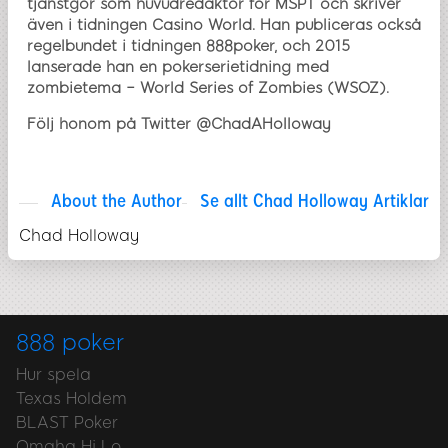
tjänstgör som huvudredaktör för MSPT och skriver
även i tidningen Casino World. Han publiceras också
regelbundet i tidningen 888poker, och 2015
lanserade han en pokerserietidning med
zombietema – World Series of Zombies (WSOZ).
Följ honom på Twitter @ChadAHolloway
About the Author
Se allt Chad Holloway Artiklar
Chad Holloway
888 poker
Hur spela
Texas Holdem
BLAST Poker
Omaha Hi Lo