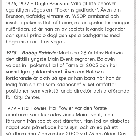
1976, 1977 – Doyle Brunson:
Väldigt lite behöver
egentligen sägas om "Pokerns gudfader". Även om
Brunson, tiofaldig vinnare av WSOP-armband och
invald i pokerns Hall of Fame, sällan spelar turneringar
nuförtiden, så är han en av spelets levande legender
och syns i princip dagligen spela cashgames med
höga insatser i Las Vegas.
1978 – Bobby Baldwin:
Med sina 28 år blev Baldwin
den dittills yngste Main Event-segraren. Baldwin
valdes in i pokerns Hall of Fame år 2003 och har
vunnit fyra guldarmband. Även om Baldwin
fortfarande är aktiv så spelar han bara när han är
ledig från sin roll som kasinochef, vilket omfattar
positionen som verkställande direktör och ordförande
för City Center.
1979 – Hal Fowler:
Hal Fowler var den förste
amatören som lyckades vinna Main Event, men
försvann från spelet kort därefter. Han led av diabetes,
något som påverkade hans syn, och avled på ett
vårdhem den 7 november 2000 vid 73 års ålder. Des