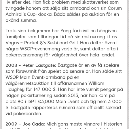
liv efter det. Han fick problem med skatteverket som
tvingade honom att sälja sitt armband och sin Corum
Admiral's Cup-klocka. Båda såldes på auktion för en
okänd summa.
Trots sina bekymmer har Yang förblivit en hängiven
familjefar som tillbringar tid på sin restaurang i Las
Vegas – Pocket 8's Sushi and Grill. Han deltar även i
några WSOP-evenemang varje år, samt deltar ofta i
pokerevenemang för välgörenhet över hela landet.
2008 – Peter Eastgate:
Eastgate är en av få spelare
som försvunnit från spelet på senare år. Han sålde sitt
WSOP Main Event-armband på en
välgörenhetsauktion till affärsmannen William
Haughey för 147 000 $. Han har inte vunnit pengar på
någon pokerturnering sedan 2013, när han kom på
plats 80 i ISPT €3,000 Main Event och tig hem 3 000
$. Eastgate rapporteras numera som officiellt saknad
vid pokerborden.
2009 – Joe Cada:
Michigans meste vinnare i historien