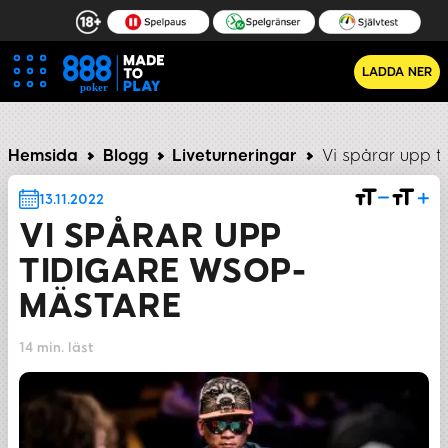
LADDA NER
Hemsida
Blogg
Liveturneringar
Vi spårar upp 
13.11.2022
VI SPÅRAR UPP
TIDIGARE WSOP-
MÄSTARE
14 min. läst
DELA