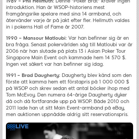
1989 – Phil Hellmuth:
Denne "Poker Brat" kräver ingen
introduktion. Han är WSOP-historiens mest
framgångsrike spelare med sina 14 armband, och
återvänder varje år på jakt efter fler. Hellmuth valdes
in i pokerns Hall of Fame år 2007.
1990 – Mansour Matloubi:
Var han befinner sig är en
bra fråga. Senast pokervärlden såg till Matloubi var år
2006 när han slutade på plats 13 i Asian Poker Tour
Singapore Main Event och kammade hem 14 570 $.
Ingen vet säkert var han befinner sig idag.
1991 – Brad Daugherty:
Daugherty blev känd som den
förste att kamma hem ett förstapris på 1 000 000 $
på WSOP och skrev sedan ett antal böcker ihop med
Tom McEvoy. Den numera 64-årige Daugherty dyker
då och då fortfarande upp på WSOP. Både 2010 och
2011 lade han ut sitt Main Event-armband på eBay,
men auktionen uppnådde aldrig sitt reservationspris.