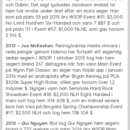
och Dublin. Det sagt lyckades Jacobson endast ta
hem två vinster under året efter sin stora seger. Han
kom på plats 55 på 2015 års WSOP Event #51: $3,000
No-Limit Hold'em Six-Handed och vann 7 887 $ och
på plats 111 i Event #57: $1,000 NLHE, som gav honom
2 516 $.
2015 – Joe McKeehen:
Pennsylvanias meste vinnare i
reda pengar genom tiderna har fortsatt sitt segertåg
sedan segern i WSOP. I oktober 2015 tog han hem
segern bland 267 deltagare när han vann Main Event
på Wynn Fall Classic, en seger han följde upp i januari
2016 med en andraplats efter Bryan Kenney på PCA
$100k Super High Roller, vilket gav honom över 1,2
miljoner $. Nyligen vann han Seminole Hard Rock
Showdown Event #18: $2,200 NLH Eight Handed i
mars och tog hem 104 608 $, och en månad senare
kom han trea på Borgata Spring Championship Event
#17: $2,500 NLH och tog hem 138 104 $.
2016 – Qui Nguyen:
Ifjol tog Qui Nguyen hem segern
bland 6 737 spelare och vann 2016 års WSOP Main