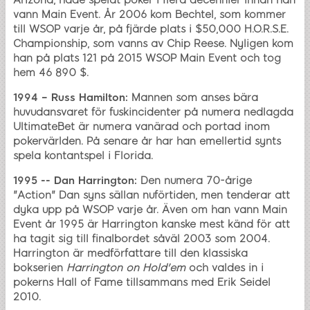
vann Main Event. År 2006 kom Bechtel, som kommer
till WSOP varje år, på fjärde plats i $50,000 H.O.R.S.E.
Championship, som vanns av Chip Reese. Nyligen kom
han på plats 121 på 2015 WSOP Main Event och tog
hem 46 890 $.
1994 – Russ Hamilton:
Mannen som anses bära
huvudansvaret för fuskincidenter på numera nedlagda
UltimateBet är numera vanärad och portad inom
pokervärlden. På senare år har han emellertid synts
spela kontantspel i Florida.
1995 -- Dan Harrington:
Den numera 70-årige
"Action" Dan syns sällan nuförtiden, men tenderar att
dyka upp på WSOP varje år. Även om han vann Main
Event år 1995 är Harrington kanske mest känd för att
ha tagit sig till finalbordet såväl 2003 som 2004.
Harrington är medförfattare till den klassiska
bokserien
Harrington on Hold'em
och valdes in i
pokerns Hall of Fame tillsammans med Erik Seidel
2010.