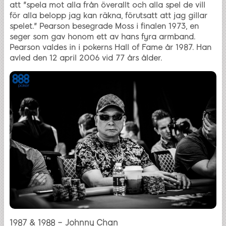
att "spela mot alla från överallt och alla spel de vill
för alla belopp jag kan räkna, förutsatt att jag gillar
spelet." Pearson besegrade Moss i finalen 1973, en
seger som gav honom ett av hans fyra armband.
Pearson valdes in i pokerns Hall of Fame år 1987. Han
avled den 12 april 2006 vid 77 års ålder.
1987 & 1988 – Johnny Chan