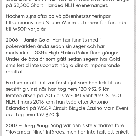
på $2,500 Short-Handed NLH-evenemanget.
Hachem syns ofta på välgörenhetsturneringar
tillsammans med Shane Warne och reser fortfarande
till WSOP varje år.
2006 – Jamie Gold:
Han har funnits med i
pokervärlden ända sedan sin seger och har
medverkat i GSN:s High Stakes Poker flera gånger.
Under de åtta år som gått sedan segern har Gold
emellertid inte uppnått några direkt imponerande
resultat.
Faktum är att det var först ifjol som han fick till en
sexsiffrig vinst när han tog hem 120 952 $ för
femteplatsen på 2015 års WSOP Event #59: $1,500
NLH. I mars 2016 kom han tvåa efter Antonio
Esfandiari på WSOP Circuit Bicycle Casino Main Event
och tog hem 139 820 $.
2007 – Jerry Yang:
Yang var den siste vinnaren före
"November Nine" infördes, men har inte haft ett enkelt