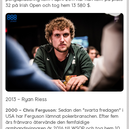
32 på Irish Open och tog hem 13 580 $.
2013 – Ryan Riess
2000 – Chris Ferguson:
Sedan den "svarta fredagen" i
USA har Ferguson lämnat pokerbranschen. Efter fem
års frånvaro återvände den femfaldige
armbandsvinnaren år 2016 till WSOP och tog hem 10