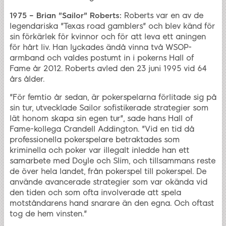
1975 – Brian "Sailor" Roberts:
Roberts var en av de
legendariska "Texas road gamblers" och blev känd för
sin förkärlek för kvinnor och för att leva ett aningen
för hårt liv. Han lyckades ändå vinna två WSOP-
armband och valdes postumt in i pokerns Hall of
Fame år 2012. Roberts avled den 23 juni 1995 vid 64
års ålder.
"För femtio år sedan, är pokerspelarna förlitade sig på
sin tur, utvecklade Sailor sofistikerade strategier som
lät honom skapa sin egen tur", sade hans Hall of
Fame-kollega Crandell Addington. "Vid en tid då
professionella pokerspelare betraktades som
kriminella och poker var illegalt inledde han ett
samarbete med Doyle och Slim, och tillsammans reste
de över hela landet, från pokerspel till pokerspel. De
använde avancerade strategier som var okända vid
den tiden och som ofta involverade att spela
motståndarens hand snarare än den egna. Och oftast
tog de hem vinsten."