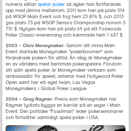
numera sällan
spelar poker
så dyker han fortfarande
upp med jämna mellanrum. 2011 kom han på plats 514
på WSOP Main Event och tog hem 23 876 $, och 2013
gav plats 73 på WSOP Seniors Championship honom 5
751 $. Nyligen kom han på plats 69 på ett Foxwoods
Poker Classic-evenemang och kammade hem 1 637 $.
2003 – Chris Moneymaker:
Genom att vinna Main
Event startade Moneymaker "pokerboomen" som
förändrade pokern för alltid. Än idag är Moneymaker
en av världens mest berömda pokerspelare. Förutom
att själv spela poker är Moneymaker verksam som
ambassadör för spelet, arbetar med Hollywood Poker
Open samt har ett eget team, Las Vegas
Moneymakers, i Global Poker League.
2004 – Greg Raymer:
Precis som Moneymaker har
Raymer lyckats bygga en karriär på en seger i Main
Event. Den politiske "Fossilman" leder pokerseminarier
och fortsätter samtidigt spela poker i USA.