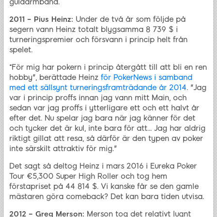
guldarmband.
2011 – Pius Heinz:
Under de två år som följde på
segern vann Heinz totalt blygsamma 8 739 $ i
turneringspremier och försvann i princip helt från
spelet.
“För mig har pokern i princip återgått till att bli en ren
hobby", berättade Heinz
för PokerNews i samband
med ett sällsynt turneringsframträdande år 2014
. "Jag
var i princip proffs innan jag vann mitt Main, och
sedan var jag proffs i ytterligare ett och ett halvt år
efter det. Nu spelar jag bara när jag känner för det
och tycker det är kul, inte bara för att... Jag har aldrig
riktigt gillat att resa, så därför är den typen av poker
inte särskilt attraktiv för mig."
Det sagt så deltog Heinz i mars 2016 i Eureka Poker
Tour €5,300 Super High Roller och tog hem
förstapriset på 44 814 $. Vi kanske får se den gamle
mästaren göra comeback? Det kan bara tiden utvisa.
2012 – Greg Merson:
Merson tog det relativt lugnt