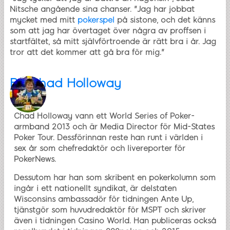
Nitsche angående sina chanser. "Jag har jobbat
mycket med mitt
pokerspel
på sistone, och det känns
som att jag har övertaget över några av proffsen i
startfältet, så mitt självförtroende är rätt bra i år. Jag
tror att det kommer att gå bra för mig."
By
Chad Holloway
Chad Holloway vann ett World Series of Poker-
armband 2013 och är Media Director för Mid-States
Poker Tour. Dessförinnan reste han runt i världen i
sex år som chefredaktör och livereporter för
PokerNews.
Dessutom har han som skribent en pokerkolumn som
ingår i ett nationellt syndikat, är delstaten
Wisconsins ambassadör för tidningen Ante Up,
tjänstgör som huvudredaktör för MSPT och skriver
även i tidningen Casino World. Han publiceras också