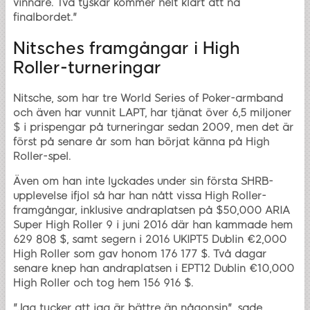
vinnare. Två tyskar kommer helt klart att nå
finalbordet."
Nitsches framgångar i High
Roller-turneringar
Nitsche, som har tre World Series of Poker-armband
och även har vunnit LAPT, har tjänat över 6,5 miljoner
$ i prispengar på turneringar sedan 2009, men det är
först på senare år som han börjat känna på High
Roller-spel.
Även om han inte lyckades under sin första SHRB-
upplevelse ifjol så har han nått vissa High Roller-
framgångar, inklusive andraplatsen på $50,000 ARIA
Super High Roller 9 i juni 2016 där han kammade hem
629 808 $, samt segern i 2016 UKIPT5 Dublin €2,000
High Roller som gav honom 176 177 $. Två dagar
senare knep han andraplatsen i EPT12 Dublin €10,000
High Roller och tog hem 156 916 $.
"Jag tycker att jag är bättre än någonsin", sade