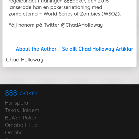
regelbundet i tidningen 888poker, och 2015
lanserade han en pokerserietidning med
zombietema – World Series of Zombies (WSOZ).
Följ honom på Twitter @ChadAHolloway
About the Author
Se allt Chad Holloway Artiklar
Chad Holloway
888 poker
Hur spela
Texas Holdem
BLAST Poker
Omaha Hi Lo
Omaha