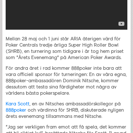
Mellan 28 maj och 1 juni står ARIA återigen värd för
Poker Centrals tredje årliga Super High Roller Bowl
(SHRB), en turnering som tidigare i år tog hem priset
som "Årets Evenemang" på American Poker Awards.
För andra året i rad kommer 888poker inte bara att
vara officiell sponsor för turneringen: En av våra egna,
888poker-ambassadören Dominik Nitsche, kommer
dessutom att testa sina färdigheter mot några av
världens bästa pokerspelare.
Kara Scott
, en av Nitsches ambassadörskollegor på
888poker
och värdinna för SHRB, diskuterade nyligen
årets evenemang tillsammans med Nitsche.
"Jag ser verkligen fram emot att få spela, det kommer